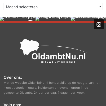
A
r
c
h
i
e
f
Over ons:
Met de website OldambtNu.nl bent u altijd op de hoogte van het
meest actuele nieuws, incidenten en evenementen in de
gemeente Oldambt. 24 uur per dag, 7 dagen per week.
Volg ons: