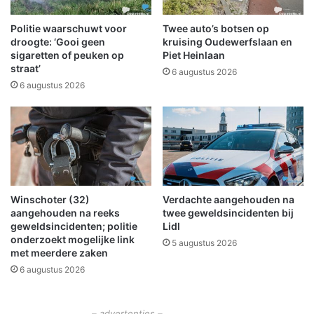
i
n
j
r
Politie waarschuwt voor
Twee auto’s botsen op
w
i
droogte: ‘Gooi geen
kruising Oudewerfslaan en
i
j
sigaretten of peuken op
Piet Heinlaan
straat’
l
d
6 augustus 2026
l
i
6 augustus 2026
i
n
g
g
e
m
r
e
s
t
a
u
Winschoter (32)
Verdachte aangehouden na
t
aangehouden na reeks
twee geweldsincidenten bij
o
geweldsincidenten; politie
Lidl
m
onderzoekt mogelijke link
5 augustus 2026
o
met meerdere zaken
b
6 augustus 2026
i
l
i
– advertenties –