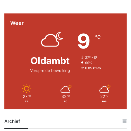
Weer
9
℃
Oldambt
27º - 8º
99%
0.85 km/h
Verspreide bewolking
27
32
22
℃
℃
℃
za
zo
ma
Archief