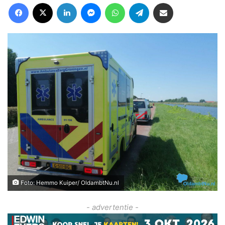
Facebook
X
LinkedIn
Messenger
WhatsApp
Telegram
Deel via Email
Foto: Hemmo Kuiper/ OldambtNu.nl
- advertentie -