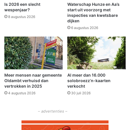
k
l
Is 2026 een slecht
Waterschap Hunze en Aa’s
e
n
wespenjaar?
start uit voorzorg met
n
e
inspecties van kwetsbare
8 augustus 2026
S
dijken
e
c
m
6 augustus 2026
h
t
e
a
e
f
m
s
d
c
a
h
e
Meer mensen naar gemeente
Al meer dan 16.000
i
Oldambt verhuisd dan
solobroezz’n-kaarten
d
vertrokken in 2025
verkocht
4 augustus 2026
30 juli 2026
– advertenties –