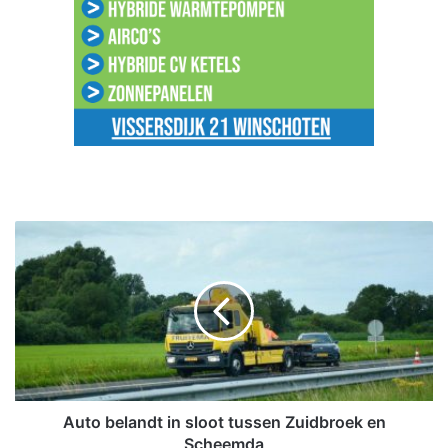
A
u
t
o
b
e
l
a
n
d
Auto belandt in sloot tussen Zuidbroek en
t
Scheemda