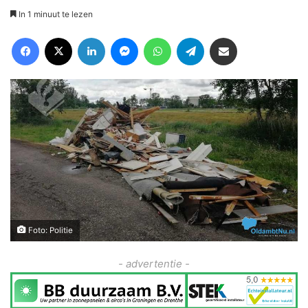
In 1 minuut te lezen
Facebook
X
LinkedIn
Messenger
WhatsApp
Telegram
Deel via Email
Foto: Politie
- advertentie -