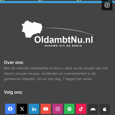
h
i
e
f
Over ons:
Met de website OldambtNu.nl bent u altijd op de hoogte van het
meest actuele nieuws, incidenten en evenementen in de
gemeente Oldambt. 24 uur per dag, 7 dagen per week.
Volg ons:
Facebook
X
LinkedIn
YouTube
Instagram
Spotify
TikTok
Android
App