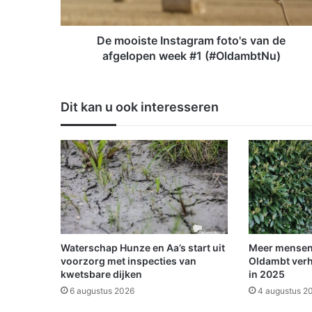
t
e
I
De mooiste Instagram foto's van de
n
afgelopen week #1 (#OldambtNu)
s
t
a
Dit kan u ook interesseren
g
r
a
m
f
o
t
o
'
s
Waterschap Hunze en Aa’s start uit
Meer mensen
v
voorzorg met inspecties van
Oldambt verh
a
kwetsbare dijken
in 2025
n
6 augustus 2026
4 augustus 2
d