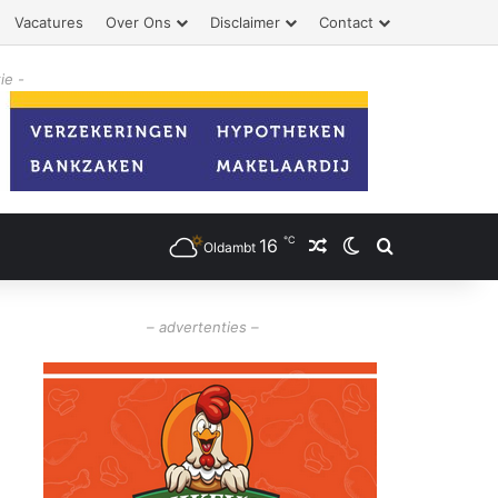
Vacatures
Over Ons
Disclaimer
Contact
ie -
℃
16
Willekeurig artikel
Switch skin
Zoeken
Oldambt
– advertenties –