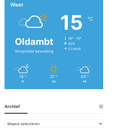
Weer
15
℃
Oldambt
18º - 15º
92%
2.1 km/h
Verspreide bewolking
16
27
33
℃
℃
℃
vr
za
zo
Archief
A