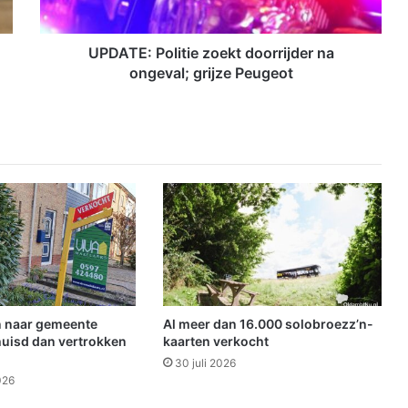
P
o
l
UPDATE: Politie zoekt doorrijder na
i
ongeval; grijze Peugeot
t
i
e
z
o
e
k
t
d
o
o
r
r
 naar gemeente
Al meer dan 16.000 solobroezz’n-
i
uisd dan vertrokken
kaarten verkocht
j
30 juli 2026
d
026
e