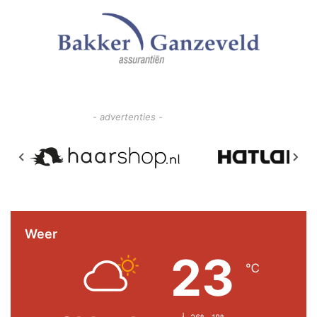
- advertenties -
Weer
23
℃