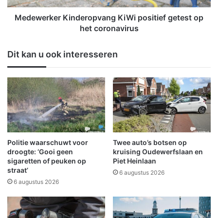
e
e
i
r
Medewerker Kinderopvang KiWi positief getest op
n
K
het coronavirus
e
i
n
n
Dit kan u ook interesseren
i
d
n
e
d
r
e
o
h
p
e
v
r
a
f
n
s
g
Politie waarschuwt voor
Twee auto’s botsen op
t
K
droogte: ‘Gooi geen
kruising Oudewerfslaan en
v
i
sigaretten of peuken op
Piet Heinlaan
a
straat’
W
6 augustus 2026
k
i
6 augustus 2026
a
p
n
o
t
s