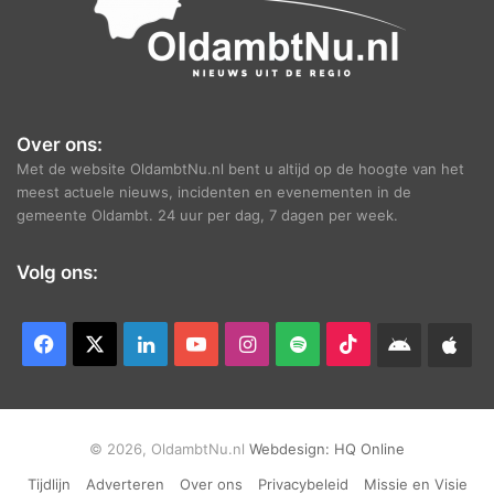
Over ons:
Met de website OldambtNu.nl bent u altijd op de hoogte van het
meest actuele nieuws, incidenten en evenementen in de
gemeente Oldambt. 24 uur per dag, 7 dagen per week.
Volg ons:
Facebook
X
LinkedIn
YouTube
Instagram
Spotify
TikTok
Android
App
app
Ap
© 2026, OldambtNu.nl
Webdesign:
HQ Online
Tijdlijn
Adverteren
Over ons
Privacybeleid
Missie en Visie