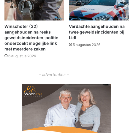
i
i
e
t
i
e
Winschoter (32)
Verdachte aangehouden na
f
aangehouden na reeks
twee geweldsincidenten bij
g
geweldsincidenten; politie
Lidl
e
onderzoekt mogelijke link
5 augustus 2026
t
met meerdere zaken
e
6 augustus 2026
s
t
o
– advertenties –
p
h
e
t
c
o
r
o
n
a