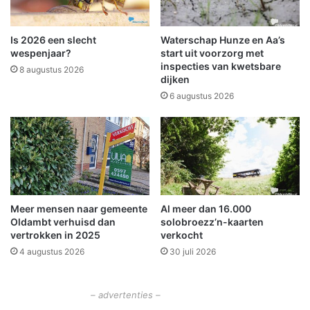
n
r
n
W
e
i
Is 2026 een slecht
Waterschap Hunze en Aa’s
n
n
wespenjaar?
start uit voorzorg met
u
s
inspecties van kwetsbare
8 augustus 2026
i
dijken
c
t
h
6 augustus 2026
d
o
e
t
z
e
e
n
j
a
a
Meer mensen naar gemeente
Al meer dan 16.000
r
Oldambt verhuisd dan
solobroezz’n-kaarten
w
vertrokken in 2025
verkocht
i
4 augustus 2026
30 juli 2026
s
s
e
– advertenties –
l