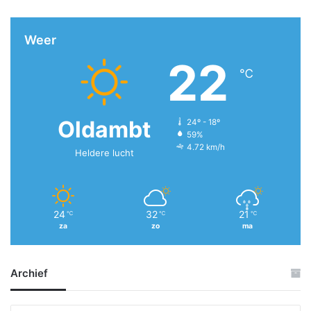
Weer
22
℃
Oldambt
24º - 18º
59%
4.72 km/h
Heldere lucht
24
32
21
℃
℃
℃
za
zo
ma
Archief