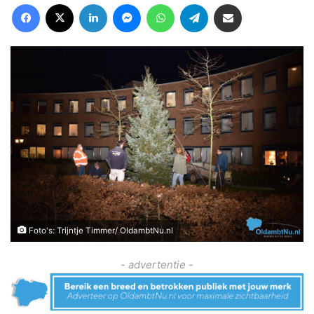
Facebook
X
LinkedIn
Messenger
WhatsApp
Telegram
Deel via Email
Foto's: Trijntje Timmer/ OldambtNu.nl
- advertentie -