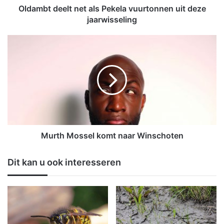
e
Oldambt deelt net als Pekela vuurtonnen uit deze
l
jaarwisseling
t
n
M
e
u
t
r
a
t
l
h
s
M
P
o
e
s
k
s
e
e
Murth Mossel komt naar Winschoten
l
l
a
k
Dit kan u ook interesseren
v
o
u
m
u
t
r
n
t
a
o
a