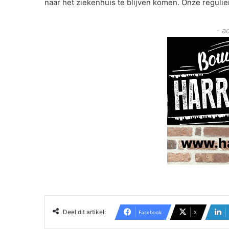
naar het ziekenhuis te blijven komen. Onze reguli
- a
Deel dit artikel:
Facebook
X