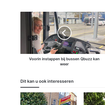
V
o
o
r
i
n
i
n
s
t
Voorin instappen bij bussen Qbuzz kan
a
weer
p
p
e
Dit kan u ook interesseren
n
b
i
j
b