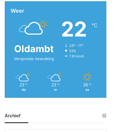
Weer
22
℃
Oldambt
23º - 17º
53%
7.91 km/h
Verspreide bewolking
23
23
26
℃
℃
℃
do
vr
za
Archief