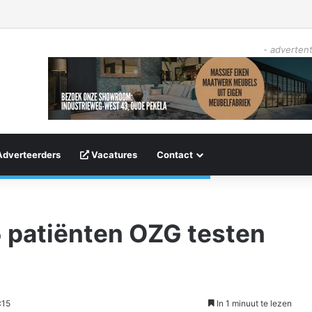
- advertent
Adverteerders
Vacatures
Contact
 patiënten OZG testen
:15
In 1 minuut te lezen