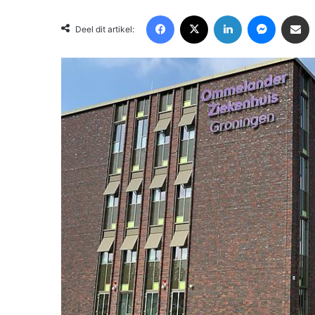
Facebook
X
LinkedIn
Messenger
Deel via Email
Deel dit artikel: