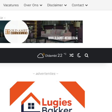
Vacatures
Over Ons
Disclaimer
Contact
ie -
℃
22
Willekeurig artikel
Switch skin
Zoeken
Oldambt
– advertenties –