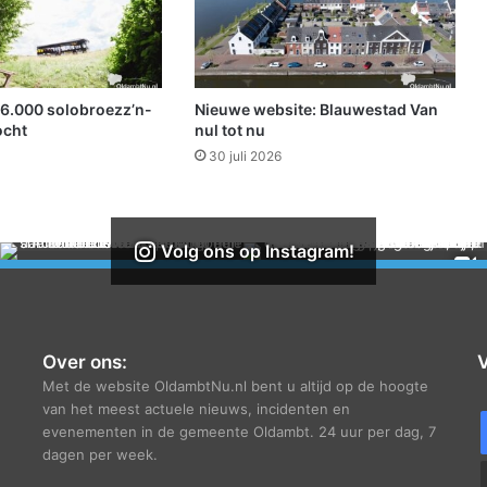
i
g
e
r
s
16.000 solobroezz’n-
Nieuwe website: Blauwestad Van
p
ocht
nul tot nu
r
30 juli 2026
i
j
z
e
Volg ons op Instagram!
n
v
o
o
r
Over ons:
V
d
Met de website OldambtNu.nl bent u altijd op de hoogte
e
van het meest actuele nieuws, incidenten en
2
evenementen in de gemeente Oldambt. 24 uur per dag, 7
0
dagen per week.
s