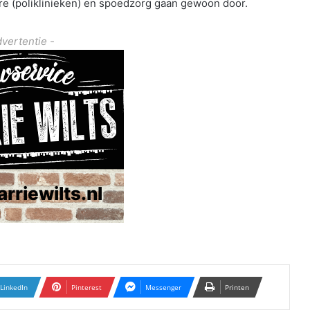
ere (poliklinieken) en spoedzorg gaan gewoon door.
dvertentie -
LinkedIn
Pinterest
Messenger
Printen