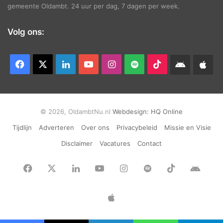
gemeente Oldambt. 24 uur per dag, 7 dagen per week.
Volg ons:
Facebook
X
LinkedIn
YouTube
Instagram
Spotify
TikTok
Android
App
app
Ap
© 2026, OldambtNu.nl
Webdesign:
HQ Online
Tijdlijn
Adverteren
Over ons
Privacybeleid
Missie en Visie
Disclaimer
Vacatures
Contact
Facebook
X
LinkedIn
YouTube
Instagram
Spotify
TikTok
Andr
app
Apple
App