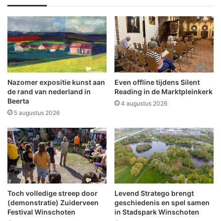
a
n
d
i
n
M
i
d
Nazomer expositie kunst aan
Even offline tijdens Silent
w
de rand van nederland in
Reading in de Marktpleinkerk
o
Beerta
4 augustus 2026
l
5 augustus 2026
d
a
Toch volledige streep door
Levend Stratego brengt
(demonstratie) Zuiderveen
geschiedenis en spel samen
Festival Winschoten
in Stadspark Winschoten