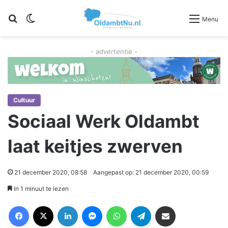
Zoeken
Switch skin
Menu
- advertentie -
Cultuur
Sociaal Werk Oldambt
laat keitjes zwerven
21 december 2020, 08:58
Aangepast op: 21 december 2020, 00:59
In 1 minuut te lezen
Facebook
X
LinkedIn
Messenger
WhatsApp
Telegram
Deel via Email