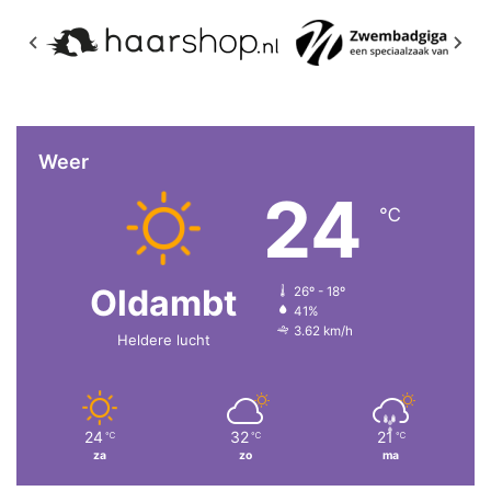
Weer
24
℃
Oldambt
26º - 18º
41%
3.62 km/h
Heldere lucht
24
32
21
℃
℃
℃
za
zo
ma