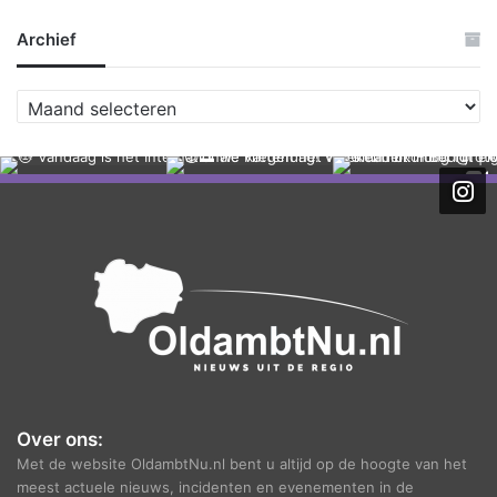
Archief
A
r
c
h
i
e
f
Over ons:
Met de website OldambtNu.nl bent u altijd op de hoogte van het
meest actuele nieuws, incidenten en evenementen in de