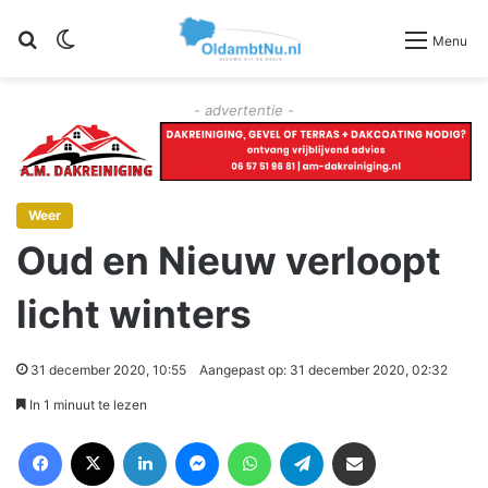
Zoeken
Switch skin
Menu
- advertentie -
Weer
Oud en Nieuw verloopt
licht winters
31 december 2020, 10:55
Aangepast op: 31 december 2020, 02:32
In 1 minuut te lezen
Facebook
X
LinkedIn
Messenger
WhatsApp
Telegram
Deel via Email