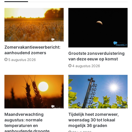
u
e
w
n
e
t
n
e
a
r
a
u
m
g
,
b
Zomervakantieweerbericht:
w
l
aanhoudend zomers
Grootste zonsverduistering
e
i
van deze eeuw op komst
5 augustus 2026
b
k
4 augustus 2026
s
i
t
e
e
n
l
o
Maandverwachting
Tijdelijk heet zomerweer,
g
augustus: normale
woensdag 30 tot lokaal
temperaturen en
mogelijk 36 graden
o
aanhoudende droogte