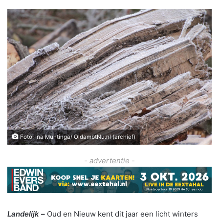
Foto: Ina Muntinga/ OldambtNu.nl (archief)
- advertentie -
Landelijk –
Oud en Nieuw kent dit jaar een licht winters