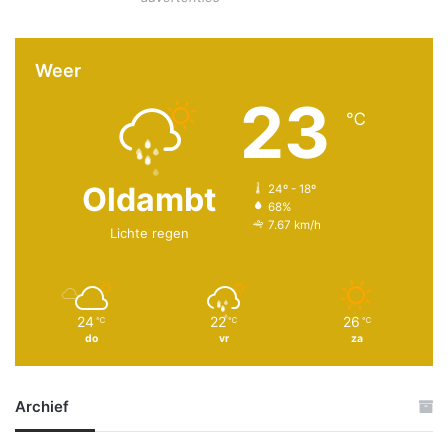
Weer
23
℃
Oldambt
24º - 18º
68%
7.67 km/h
Lichte regen
24
22
26
℃
℃
℃
do
vr
za
Archief