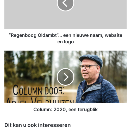
e
n
b
o
o
g
“Regenboog Oldambt”… een nieuwe naam, website
O
en logo
l
d
C
a
o
m
l
b
u
t
m
”
n
…
:
e
2
e
0
n
2
Column: 2020, een terugblik
n
0
i
,
Dit kan u ook interesseren
e
e