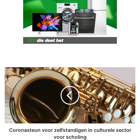
C
o
r
o
n
a
s
t
e
u
Coronasteun voor zelfstandigen in culturele sector
n
voor scholing