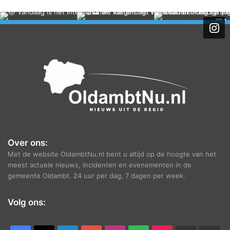
c
h
i
e
f
Over ons:
Met de website OldambtNu.nl bent u altijd op de hoogte van het
meest actuele nieuws, incidenten en evenementen in de
gemeente Oldambt. 24 uur per dag, 7 dagen per week.
Volg ons: