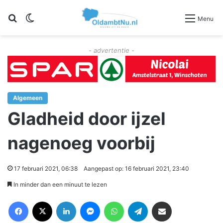
Zoeken
Switch skin
Menu
- advertentie -
Algemeen
Gladheid door ijzel
nagenoeg voorbij
17 februari 2021, 06:38
Aangepast op: 16 februari 2021, 23:40
In minder dan een minuut te lezen
Facebook
X
LinkedIn
Messenger
WhatsApp
Telegram
Deel via Email