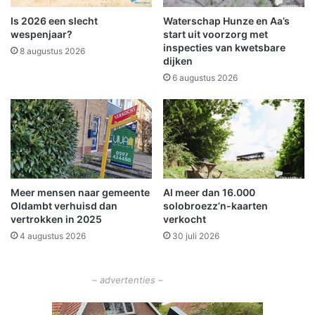
l
s
t
u
Is 2026 een slecht
Waterschap Hunze en Aa’s
u
l
wespenjaar?
start uit voorzorg met
r
t
inspecties van kwetsbare
8 augustus 2026
e
dijken
a
l
a
6 augustus 2026
e
t
s
O
e
m
c
m
t
e
o
l
r
a
Meer mensen naar gemeente
Al meer dan 16.000
v
n
Oldambt verhuisd dan
solobroezz’n-kaarten
o
d
vertrokken in 2025
verkocht
o
e
4 augustus 2026
30 juli 2026
r
r
s
Z
c
i
– advertenties –
h
e
o
k
l
e