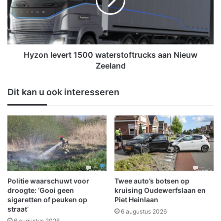
n
n
d
l
e
e
w
v
e
e
g
r
Hyzon levert 1500 waterstoftrucks aan Nieuw
e
t
Zeeland
n
1
b
5
Dit kan u ook interesseren
o
0
t
0
s
w
t
a
t
t
e
e
g
r
e
s
n
t
Politie waarschuwt voor
Twee auto’s botsen op
b
o
droogte: ‘Gooi geen
kruising Oudewerfslaan en
o
f
sigaretten of peuken op
Piet Heinlaan
o
straat’
t
6 augustus 2026
m
r
6 augustus 2026