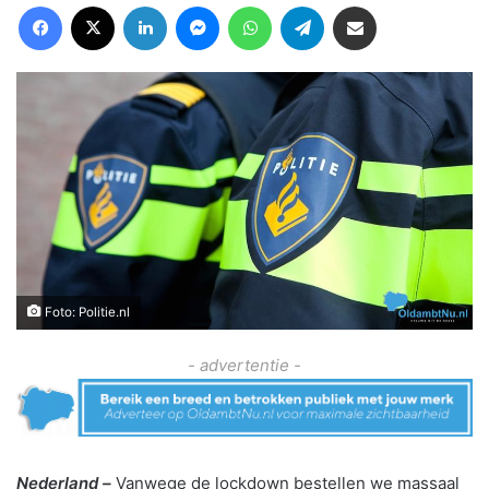
Facebook
X
LinkedIn
Messenger
WhatsApp
Telegram
Deel via Email
Foto: Politie.nl
- advertentie -
Nederland –
Vanwege de lockdown bestellen we massaal