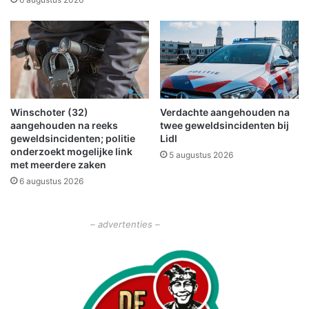
u
c
k
s
a
a
n
Winschoter (32)
Verdachte aangehouden na
N
aangehouden na reeks
twee geweldsincidenten bij
i
geweldsincidenten; politie
Lidl
e
onderzoekt mogelijke link
5 augustus 2026
u
met meerdere zaken
w
6 augustus 2026
Z
e
e
– advertenties –
l
a
n
d