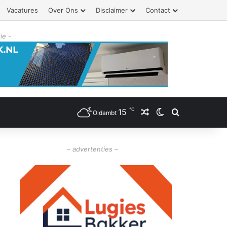
Vacatures
Over Ons
Disclaimer
Contact
ie -
℃
15
Willekeurig artikel
Switch skin
Zoeken
Oldambt
– advertenties –