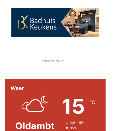
- advertenties -
Weer
15
℃
Oldambt
23º - 15º
95%