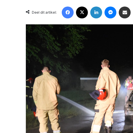
Facebook
X
LinkedIn
Messenger
Deel via Email
Deel dit artikel: