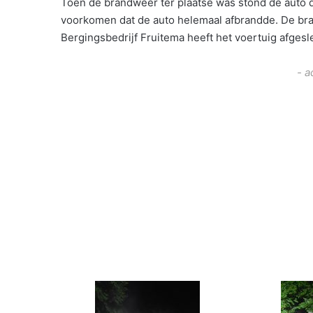
Toen de brandweer ter plaatse was stond de auto 
voorkomen dat de auto helemaal afbrandde. De brand
Bergingsbedrijf Fruitema heeft het voertuig afgesl
- a