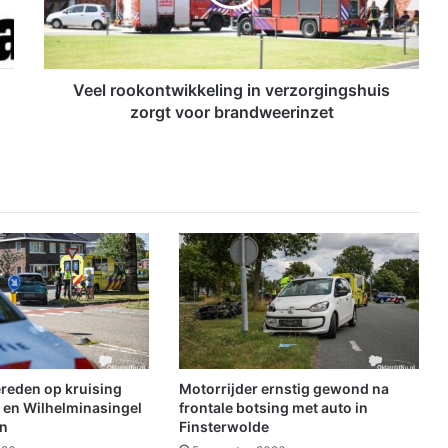
o
o
k
o
n
Veel rookontwikkeling in verzorgingshuis
t
zorgt voor brandweerinzet
w
i
k
k
e
l
i
n
g
i
n
v
e
ereden op kruising
Motorrijder ernstig gewond na
r
 en Wilhelminasingel
frontale botsing met auto in
z
en
Finsterwolde
o