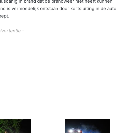
dusdanig in brand dat de brandweer niet heeft kunnen
 is vermoedelijk ontstaan door kortsluiting in de auto.
eept.
dvertentie -