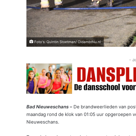
Foto's: Quintin Stoetman/ OldambtNu.nl
- a
Bad Nieuweschans –
De brandweerlieden van post
maandag rond de klok van 01:05 uur opgeroepen vo
Nieuweschans.