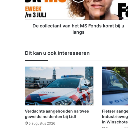
l
e
c
t
a
De collectant van het MS Fonds komt bij u
n
langs
t
v
a
Dit kan u ook interesseren
n
h
e
t
M
S
F
o
n
d
Verdachte aangehouden na twee
Fietser aang
s
geweldsincidenten bij Lidl
Industrieweg
k
in Winschot
5 augustus 2026
o