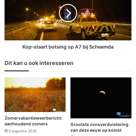
r
p
m
-
i
s
d
t
d
a
e
a
n
r
b
t
Kop-staart botsing op A7 bij Scheemda
i
b
j
o
Dit kan u ook interesseren
o
t
n
s
g
i
e
n
v
g
a
o
l
p
o
A
p
7
Zomervakantieweerbericht:
d
b
aanhoudend zomers
Grootste zonsverduistering
e
i
van deze eeuw op komst
5 augustus 2026
G
j