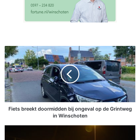
F
i
e
t
s
b
r
e
e
k
Fiets breekt doormidden bij ongeval op de Grintweg
t
in Winschoten
d
o
K
o
o