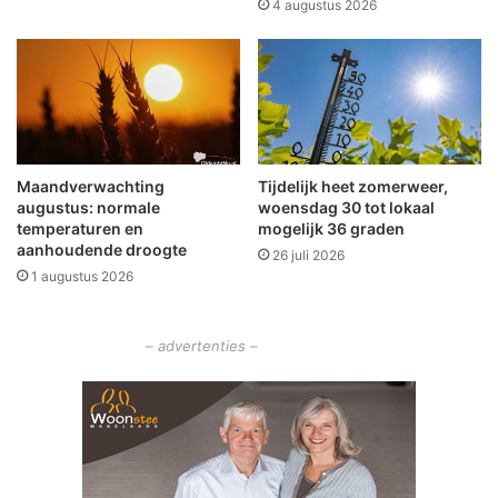
4 augustus 2026
r
S
i
c
n
h
t
e
w
e
e
m
g
d
i
a
Maandverwachting
Tijdelijk heet zomerweer,
n
augustus: normale
woensdag 30 tot lokaal
temperaturen en
mogelijk 36 graden
W
aanhoudende droogte
i
26 juli 2026
n
1 augustus 2026
s
c
– advertenties –
h
o
t
e
n