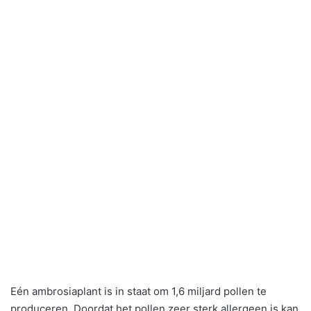
Eén ambrosiaplant is in staat om 1,6 miljard pollen te
produceren. Doordat het pollen zeer sterk allergeen is kan