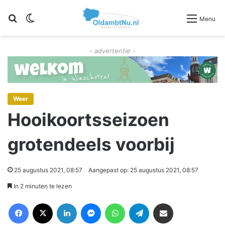
Zoeken
Switch skin
Menu
- advertentie -
Weer
Hooikoortsseizoen
grotendeels voorbij
25 augustus 2021, 08:57
Aangepast op: 25 augustus 2021, 08:57
In 2 minuten te lezen
Facebook
X
LinkedIn
Messenger
WhatsApp
Telegram
Deel via Email