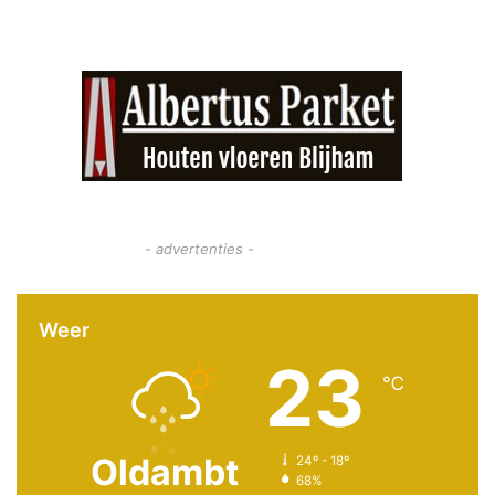
- advertenties -
Weer
23
℃
Oldambt
24º - 18º
68%