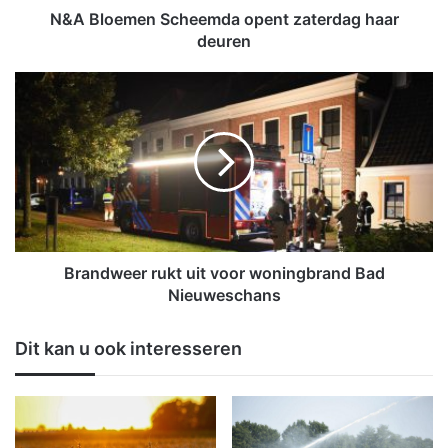
n
N&A Bloemen Scheemda opent zaterdag haar
S
deuren
c
h
B
e
r
e
a
m
n
d
d
a
w
o
e
p
e
e
r
n
r
Brandweer rukt uit voor woningbrand Bad
t
u
Nieuweschans
z
k
a
t
Dit kan u ook interesseren
t
u
e
i
r
t
d
v
a
o