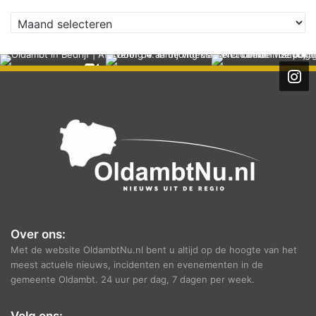
A
r
c
h
i
e
f
Over ons:
Met de website OldambtNu.nl bent u altijd op de hoogte van het
meest actuele nieuws, incidenten en evenementen in de
gemeente Oldambt. 24 uur per dag, 7 dagen per week.
Volg ons: