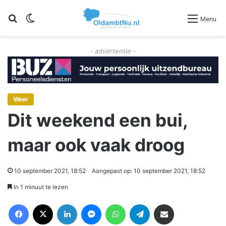
Zoeken
Switch skin
Menu
- advertentie -
Weer
Dit weekend een bui,
maar ook vaak droog
10 september 2021, 18:52
Aangepast op: 10 september 2021, 18:52
In 1 minuut te lezen
Facebook
X
LinkedIn
Messenger
WhatsApp
Telegram
Deel via Email