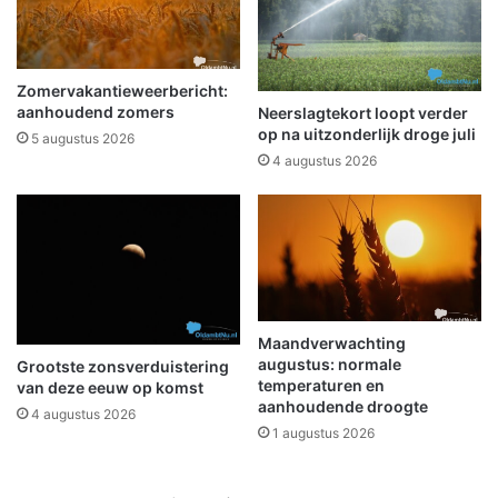
g
o
h
r
a
w
a
o
Zomervakantieweerbericht:
r
n
aanhoudend zomers
Neerslagtekort loopt verder
d
i
op na uitzonderlijk droge juli
5 augustus 2026
e
n
4 augustus 2026
u
g
r
b
e
r
n
a
n
d
B
a
Maandverwachting
augustus: normale
d
Grootste zonsverduistering
temperaturen en
van deze eeuw op komst
N
aanhoudende droogte
i
4 augustus 2026
1 augustus 2026
e
u
w