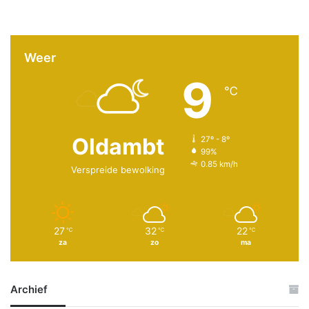
Weer
9
℃
Oldambt
27º - 8º
99%
0.85 km/h
Verspreide bewolking
27
32
22
℃
℃
℃
za
zo
ma
Archief