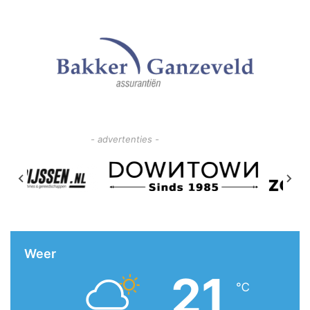
- advertenties -
Weer
21
℃