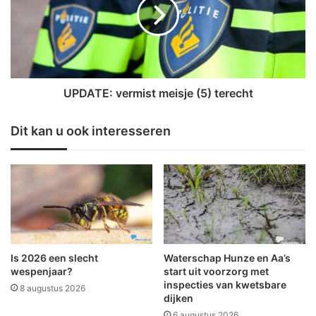
a
A
r
T
a
E
t
:
h
v
o
e
n
r
UPDATE: vermist meisje (5) terecht
v
m
a
i
Dit kan u ook interesseren
n
s
H
t
e
m
t
e
T
i
u
s
i
j
n
e
p
(
Is 2026 een slecht
Waterschap Hunze en Aa’s
a
5
wespenjaar?
start uit voorzorg met
d
)
inspecties van kwetsbare
8 augustus 2026
O
dijken
t
p
e
6 augustus 2026