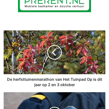
D
e
h
e
r
f
s
t
t
u
De herfsttuinenmarathon van Het Tuinpad Op is dit
i
jaar op 2 en 3 oktober
n
e
U
n
P
m
D