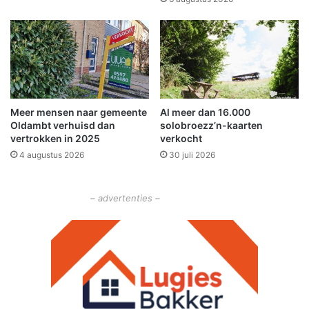
i
r
s
e
d
c
i
h
t
t
j
a
Meer mensen naar gemeente
Al meer dan 16.000
a
Oldambt verhuisd dan
solobroezz’n-kaarten
r
vertrokken in 2025
verkocht
o
4 augustus 2026
30 juli 2026
p
2
e
– advertenties –
n
3
o
k
t
o
b
e