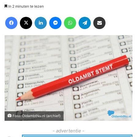
In 2 minuten te lezen
Facebook
X
LinkedIn
Messenger
WhatsApp
Telegram
Deel via Email
Foto: OldambtNu.nl (archief)
- advertentie -