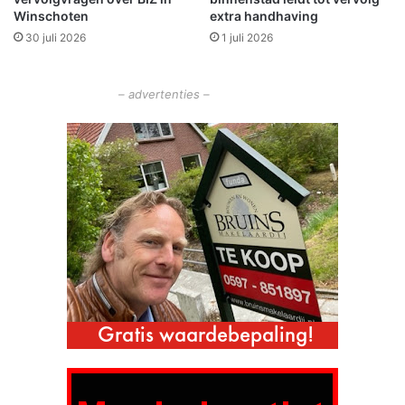
a
e
Winschoten
extra handhaving
e
30 juli 2026
1 juli 2026
l
i
n
– advertenties –
S
c
h
e
e
m
d
a