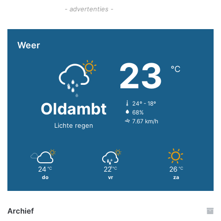
- advertenties -
Weer
23
℃
Oldambt
24º - 18º
68%
7.67 km/h
Lichte regen
24
22
26
℃
℃
℃
do
vr
za
Archief