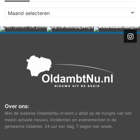
A
r
c
h
i
e
f
Over ons:
Met de website OldambtNu.nl bent u altijd op de hoogte van het
meest actuele nieuws, incidenten en evenementen in de
gemeente Oldambt. 24 uur per dag, 7 dagen per week.