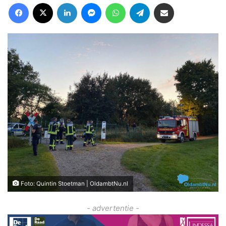
Facebook
X
LinkedIn
Messenger
WhatsApp
Telegram
Deel via Email
Foto: Quintin Stoetman | OldambtNu.nl
- advertentie -