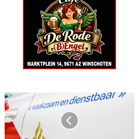
M
e
e
r
d
e
r