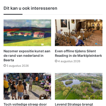
o
t
Dit kan u ook interesseren
n
i
d
e
d
:
o
1
o
0
r
0
M
J
i
a
l
a
Nazomer expositie kunst aan
Even offline tijdens Silent
j
r
de rand van nederland in
Reading in de Marktpleinkerk
o
v
Beerta
4 augustus 2026
e
v
5 augustus 2026
n
B
e
a
n
t
j
o
a
(
c
V
h
a
t
Toch volledige streep door
Levend Stratego brengt
n