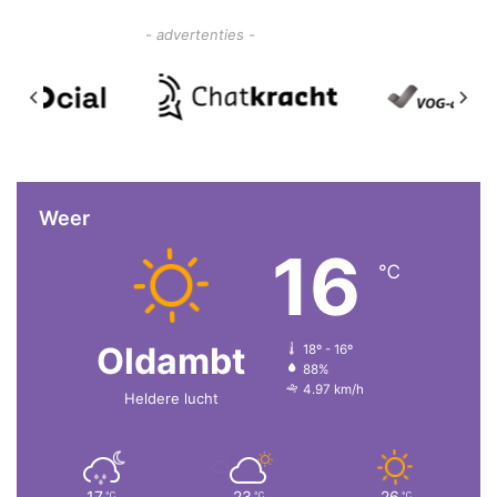
- advertenties -
Weer
16
℃
Oldambt
18º - 16º
88%
4.97 km/h
Heldere lucht
17
23
26
℃
℃
℃