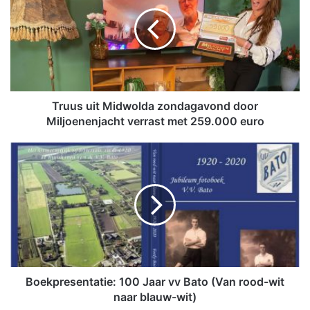
u
u
s
u
i
t
M
i
Truus uit Midwolda zondagavond door
d
Miljoenenjacht verrast met 259.000 euro
w
o
B
l
o
d
e
a
k
z
p
o
r
n
e
d
s
a
e
g
n
Boekpresentatie: 100 Jaar vv Bato (Van rood-wit
a
t
naar blauw-wit)
v
a