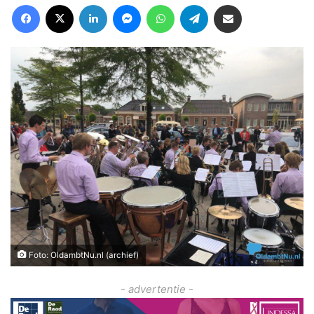
Facebook
X
LinkedIn
Messenger
WhatsApp
Telegram
Deel via Email
Foto: OldambtNu.nl (archief)
- advertentie -