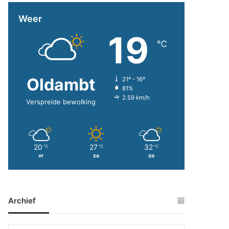
Weer
19
℃
Oldambt
21º - 16º
81%
2.59 km/h
Verspreide bewolking
20
27
32
℃
℃
℃
vr
za
zo
Archief