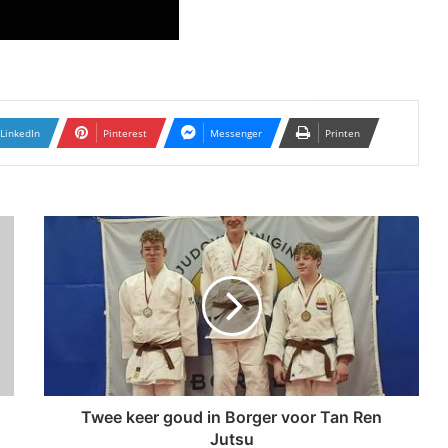
LinkedIn
Pinterest
Messenger
Printen
T
w
e
e
k
e
e
r
g
o
Twee keer goud in Borger voor Tan Ren
u
Jutsu