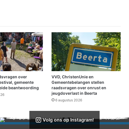
d
i
n
B
o
r
g
e
r
v
o
o
r
adsvragen over
VVD, ChristenUnie en
T
estival, gemeente
Gemeentebelangen stellen
a
reide beantwoording
raadsvragen over onrust en
jeugdoverlast in Beerta
n
026
R
6 augustus 2026
e
n
J
Volg ons op Instagram!
u