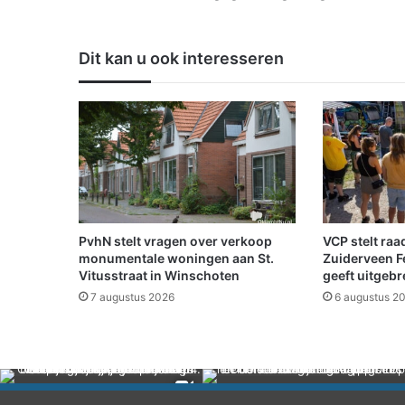
e
g
e
Dit kan u ook interesseren
m
o
e
t
k
o
m
i
n
g
PvhN stelt vragen over verkoop
VCP stelt ra
h
monumentale woningen aan St.
Zuiderveen F
u
Vitusstraat in Winschoten
geeft uitgeb
u
7 augustus 2026
6 augustus 2
r
d
e
r
s