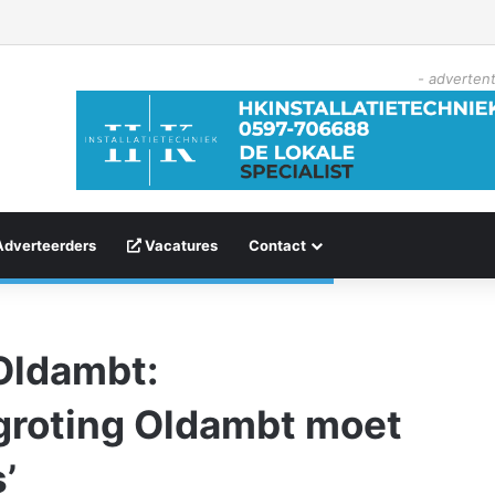
- advertent
Adverteerders
Vacatures
Contact
Oldambt:
egroting Oldambt moet
’