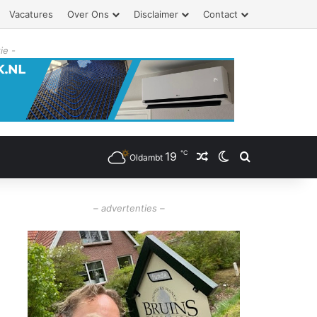
Vacatures
Over Ons
Disclaimer
Contact
ie -
℃
19
Willekeurig artikel
Switch skin
Zoeken
Oldambt
– advertenties –