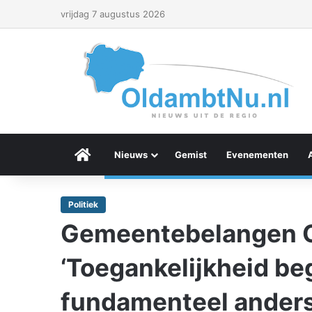
vrijdag 7 augustus 2026
Menu Item
Nieuws
Gemist
Evenementen
Politiek
Gemeentebelangen 
‘Toegankelijkheid b
fundamenteel anders