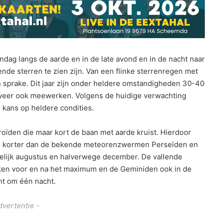
ag langs de aarde en in de late avond en in de nacht naar
ende sterren te zien zijn. Van een flinke sterrenregen met
 sprake. Dit jaar zijn onder heldere omstandigheden 30-40
t weer ook meewerken. Volgens de huidige verwachting
kans op heldere condities.
roïden die maar kort de baan met aarde kruist. Hierdoor
el korter dan de bekende meteorenzwermen Perseïden en
ievelijk augustus en halverwege december. De vallende
eken voor en na het maximum en de Geminiden ook in de
ht om één nacht.
dvertentie -