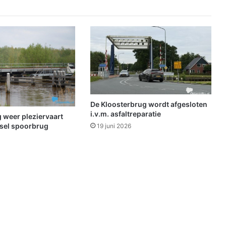
t
:
E
l
e
k
t
r
i
s
De Kloosterbrug wordt afgesloten
c
i.v.m. asfaltreparatie
 weer pleziervaart
h
sel spoorbrug
19 juni 2026
e
f
i
e
t
s
g
e
s