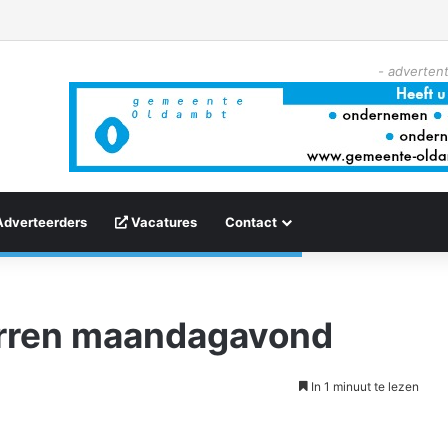
- advertent
Adverteerders
Vacatures
Contact
erren maandagavond
In 1 minuut te lezen