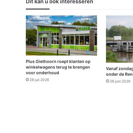
Dit kan u ook interesseren
w
e
v
o
o
r
z
i
t
t
Plus Giethoorn roept klanten op
e
winkelwagens terug te brengen
Vanaf zondag
r
voor onderhoud
onder de Ren
b
28 juli 2026
26 juni 2026
i
j
R
T
V
G
O