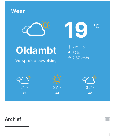
Weer
19
℃
Oldambt
21º - 15º
73%
2.67 km/h
Verspreide bewolking
21
27
32
℃
℃
℃
vr
za
zo
Archief