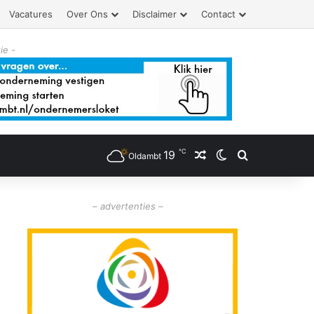
Vacatures
Over Ons
Disclaimer
Contact
ie -
℃
19
Willekeurig artikel
Switch skin
Zoeken
Oldambt
– advertenties –