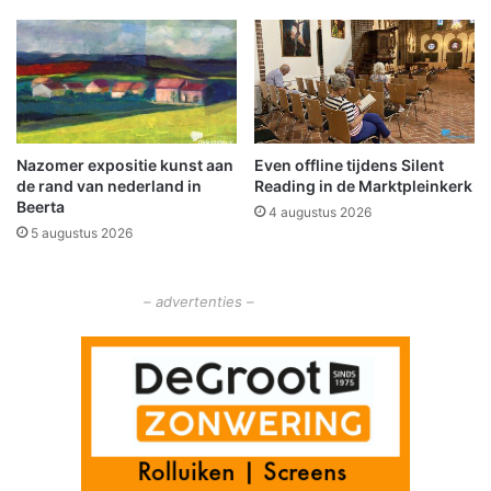
s
e
n
o
p
A
7
Nazomer expositie kunst aan
Even offline tijdens Silent
b
de rand van nederland in
Reading in de Marktpleinkerk
i
Beerta
4 augustus 2026
j
5 augustus 2026
S
c
h
– advertenties –
e
e
m
d
a