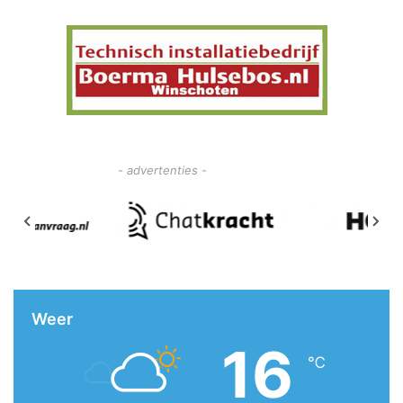
- advertenties -
Weer
16
℃