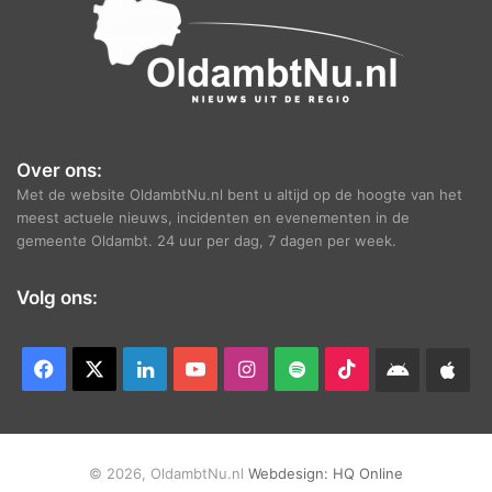
Over ons:
Met de website OldambtNu.nl bent u altijd op de hoogte van het
meest actuele nieuws, incidenten en evenementen in de
gemeente Oldambt. 24 uur per dag, 7 dagen per week.
Volg ons:
Facebook
X
LinkedIn
YouTube
Instagram
Spotify
TikTok
Android
App
app
Ap
© 2026, OldambtNu.nl
Webdesign:
HQ Online