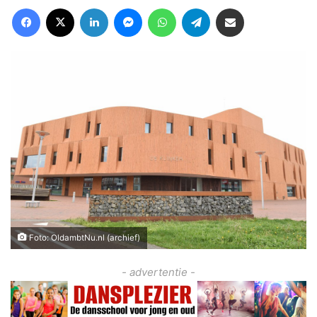
Facebook
X
LinkedIn
Messenger
WhatsApp
Telegram
Deel via Email
Foto: OldambtNu.nl (archief)
- advertentie -