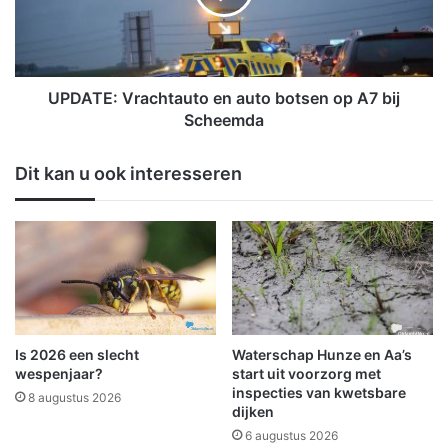
K
E
l
:
i
V
n
r
k
a
UPDATE: Vrachtauto en auto botsen op A7 bij
e
c
Scheemda
r
h
w
t
Dit kan u ook interesseren
e
a
e
u
r
t
o
o
p
e
e
n
n
a
u
t
Is 2026 een slecht
Waterschap Hunze en Aa’s
o
wespenjaar?
start uit voorzorg met
b
inspecties van kwetsbare
8 augustus 2026
dijken
o
t
6 augustus 2026