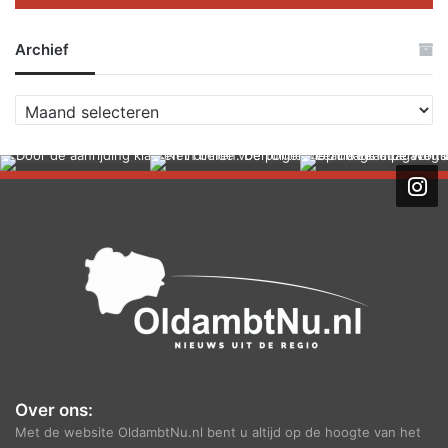
Archief
A
r
c
h
i
e
f
Over ons:
Met de website OldambtNu.nl bent u altijd op de hoogte van het