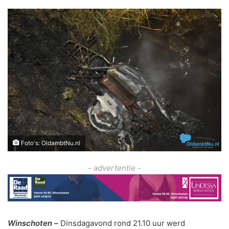
Foto's: OldambtNu.nl
- advertentie -
Winschoten –
Dinsdagavond rond 21.10 uur werd