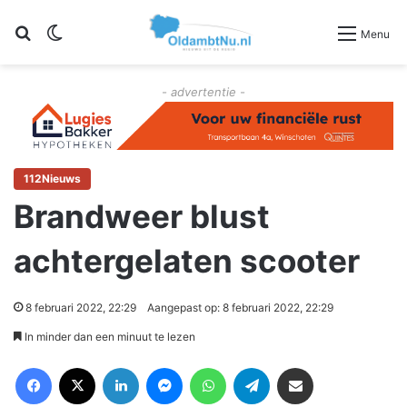
Zoeken
Switch skin
Menu
- advertentie -
112Nieuws
Brandweer blust
achtergelaten scooter
8 februari 2022, 22:29
Aangepast op: 8 februari 2022, 22:29
In minder dan een minuut te lezen
Facebook
X
LinkedIn
Messenger
WhatsApp
Telegram
Deel via Email