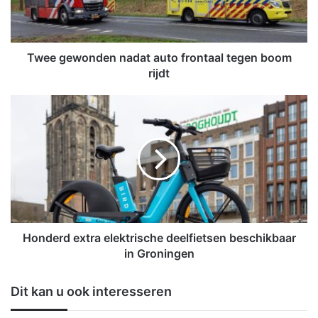
w
o
n
d
Twee gewonden nadat auto frontaal tegen boom
e
rijdt
n
n
H
a
o
d
n
a
d
t
e
a
r
u
d
t
e
o
x
f
t
Honderd extra elektrische deelfietsen beschikbaar
r
r
in Groningen
o
a
n
e
Dit kan u ook interesseren
t
l
a
e