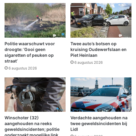
a
k
l
t
t
r
e
i
g
s
e
c
n
h
Politie waarschuwt voor
Twee auto’s botsen op
b
e
droogte: ‘Gooi geen
kruising Oudewerfslaan en
o
d
sigaretten of peuken op
Piet Heinlaan
o
straat’
e
6 augustus 2026
m
e
6 augustus 2026
r
l
i
f
j
i
d
e
t
t
s
e
Winschoter (32)
Verdachte aangehouden na
n
aangehouden na reeks
twee geweldsincidenten bij
b
geweldsincidenten; politie
Lidl
e
onderzoekt mogelijke link