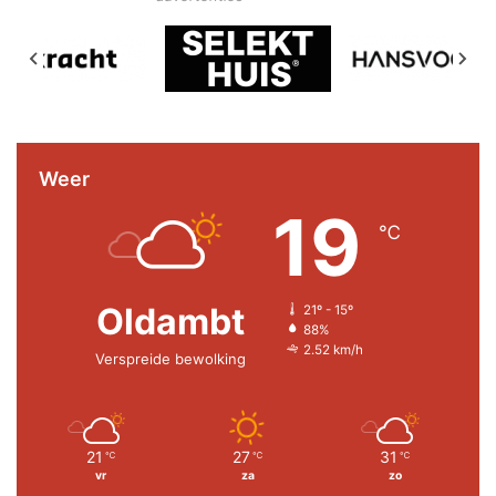
Weer
19
℃
Oldambt
21º - 15º
88%
2.52 km/h
Verspreide bewolking
21
27
31
℃
℃
℃
vr
za
zo