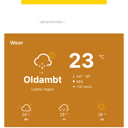
- advertenties -
Weer
23
℃
Oldambt
24º - 18º
68%
7.67 km/h
Lichte regen
24
22
26
℃
℃
℃
do
vr
za