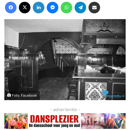
Facebook
X
LinkedIn
Messenger
WhatsApp
Telegram
Deel via Email
Foto: Facebook
- advertentie -