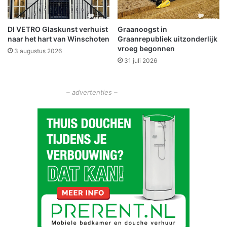
w
e
DI VETRO Glaskunst verhuist
Graanoogst in
g
naar het hart van Winschoten
Graanrepubliek uitzonderlijk
w
vroeg begonnen
3 augustus 2026
a
31 juli 2026
a
i
e
– advertenties –
n