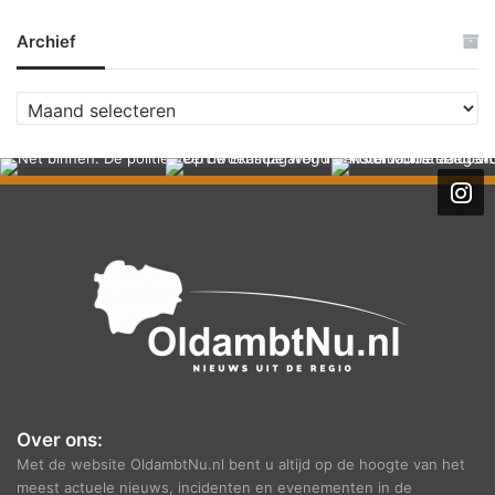
Archief
A
r
c
h
i
e
f
Over ons:
Met de website OldambtNu.nl bent u altijd op de hoogte van het
meest actuele nieuws, incidenten en evenementen in de