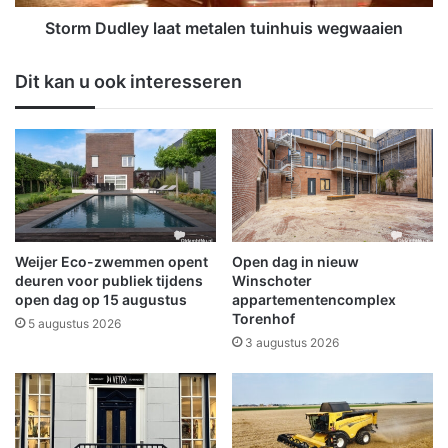
n
l
h
e
Storm Dudley laat metalen tuinhuis wegwaaien
e
y
t
l
Dit kan u ook interesseren
o
a
n
a
d
t
e
m
r
e
w
t
i
a
j
l
s
e
Weijer Eco-zwemmen opent
Open dag in nieuw
n
deuren voor publiek tijdens
Winschoter
t
open dag op 15 augustus
appartementencomplex
Torenhof
u
5 augustus 2026
i
3 augustus 2026
n
h
u
i
s