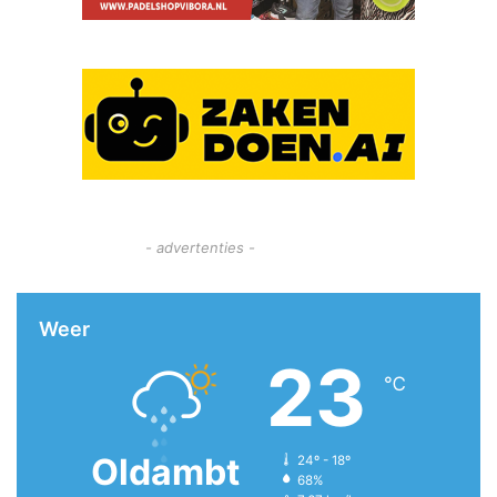
- advertenties -
Weer
23
℃
Oldambt
24º - 18º
68%