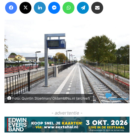
Facebook
X
LinkedIn
Messenger
WhatsApp
Telegram
Deel via Email
Foto: Quintin Stoetman/ OldambtNu.nl (archief)
- advertentie -