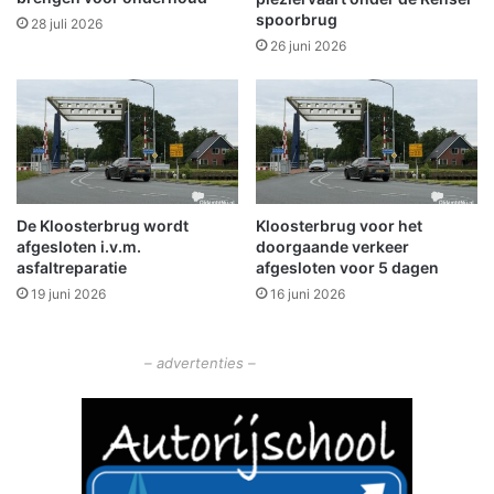
spoorbrug
d
28 juli 2026
s
26 juni 2026
v
e
r
m
i
s
t
De Kloosterbrug wordt
Kloosterbrug voor het
afgesloten i.v.m.
doorgaande verkeer
asfaltreparatie
afgesloten voor 5 dagen
19 juni 2026
16 juni 2026
– advertenties –