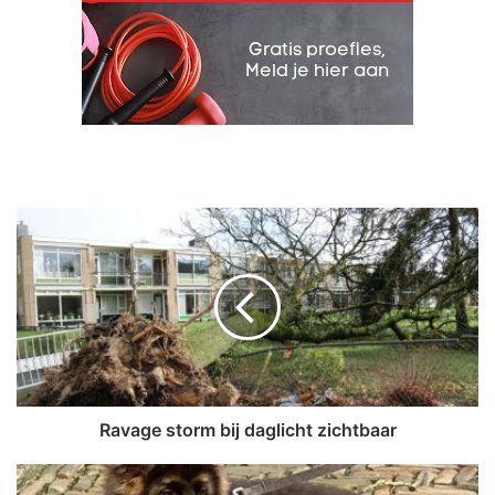
R
a
v
a
g
e
s
t
o
r
Ravage storm bij daglicht zichtbaar
m
b
D