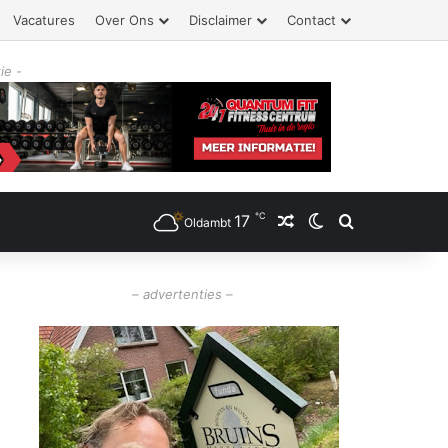
Vacatures
Over Ons
Disclaimer
Contact
ie -
℃
17
Willekeurig artikel
Switch skin
Zoeken
Oldambt
– advertenties –