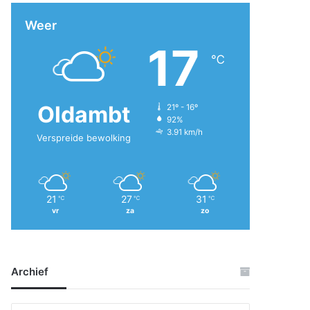
Weer
17
℃
Oldambt
21º - 16º
92%
3.91 km/h
Verspreide bewolking
21
27
31
℃
℃
℃
vr
za
zo
Archief