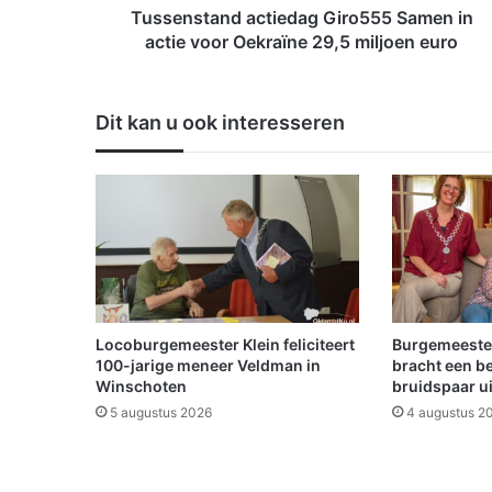
n
Tussenstand actiedag Giro555 Samen in
d
actie voor Oekraïne 29,5 miljoen euro
a
c
t
Dit kan u ook interesseren
i
e
d
a
g
G
i
r
o
5
Locoburgemeester Klein feliciteert
Burgemeeste
5
100-jarige meneer Veldman in
bracht een b
5
Winschoten
bruidspaar u
S
5 augustus 2026
4 augustus 2
a
m
e