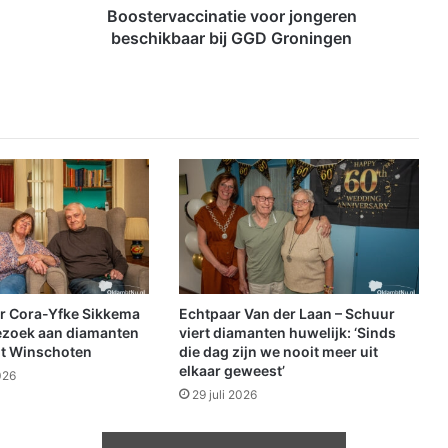
c
Boostervaccinatie voor jongeren
c
beschikbaar bij GGD Groningen
i
n
a
t
i
e
v
o
o
r
j
o
n
r Cora-Yfke Sikkema
Echtpaar Van der Laan – Schuur
g
ezoek aan diamanten
viert diamanten huwelijk: ‘Sinds
e
it Winschoten
die dag zijn we nooit meer uit
elkaar geweest’
r
026
e
29 juli 2026
n
b