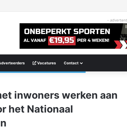
- advertent
Adverteerders
Vacatures
Contact
et inwoners werken aan
r het Nationaal
en