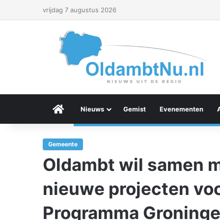
vrijdag 7 augustus 2026
Menu Item
Nieuws
Gemist
Evenementen
Gemeente
Oldambt wil samen m
nieuwe projecten voo
Programma Groning