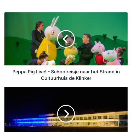
P
e
p
p
a
P
i
g
L
i
Peppa Pig Live! - Schoolreisje naar het Strand in
v
Cultuurhuis de Klinker
e
!
O
-
m
S
m
c
e
h
l
o
a
o
n