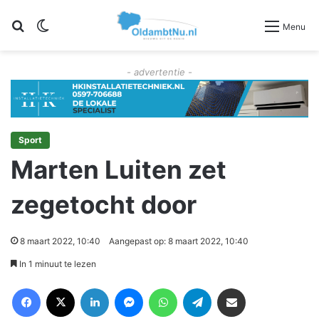
Zoeken
Switch skin
Menu
- advertentie -
Sport
Marten Luiten zet
zegetocht door
8 maart 2022, 10:40
Aangepast op: 8 maart 2022, 10:40
In 1 minuut te lezen
Facebook
X
LinkedIn
Messenger
WhatsApp
Telegram
Deel via Email