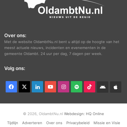
Over ons:
Met de website OldambtNu.nl bent u altijd op de hoogte van het
meest actuele nieuws, incidenten en evenementen in de
gemeente Oldambt. 24 uur per dag, 7 dagen per week.
Volg ons:
Facebook
X
LinkedIn
YouTube
Instagram
Spotify
TikTok
Android
App
app
Ap
© 2026, OldambtNu.nl
Webdesign:
HQ Online
Tijdlijn
Adverteren
Over ons
Privacybeleid
Missie en Visie