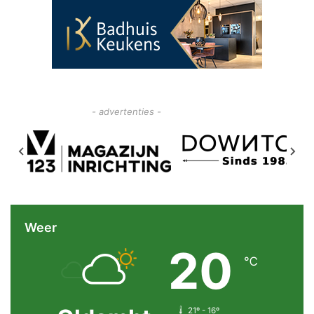
- advertenties -
Weer
20
℃
21º - 16º