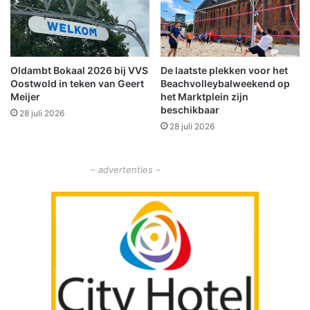
C
v
u
e
l
r
t
l
Oldambt Bokaal 2026 bij VVS
De laatste plekken voor het
u
i
Oostwold in teken van Geert
Beachvolleybalweekend op
u
c
Meijer
het Marktplein zijn
r
h
beschikbaar
28 juli 2026
h
t
28 juli 2026
u
m
i
e
s
t
– advertenties –
d
k
e
l
K
e
l
u
i
r
n
e
k
n
e
O
r
e
k