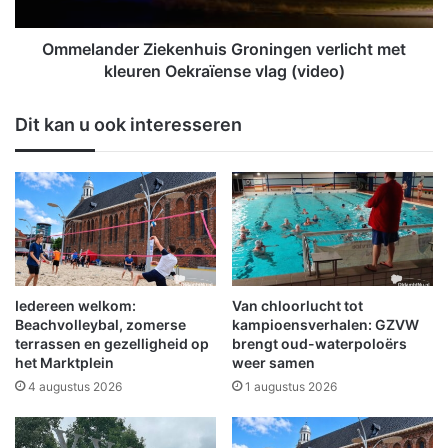
l
d
r
e
e
r
Ommelander Ziekenhuis Groningen verlicht met
i
Z
kleuren Oekraïense vlag (video)
s
i
j
e
Dit kan u ook interesseren
e
k
n
e
a
n
a
h
r
u
h
i
e
s
t
G
S
r
Iedereen welkom:
Van chloorlucht tot
t
o
Beachvolleybal, zomerse
kampioensverhalen: GZVW
r
n
terrassen en gezelligheid op
brengt oud-waterpoloërs
a
het Marktplein
weer samen
i
n
n
4 augustus 2026
1 augustus 2026
d
g
i
e
n
n