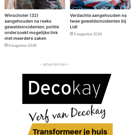
e
e
e
d
Winschoter (32)
Verdachte aangehouden na
m
a
aangehouden na reeks
twee geweldsincidenten bij
d
g
geweldsincidenten; politie
Lidl
a
k
onderzoekt mogelijke link
5 augustus 2026
e
u
met meerdere zaken
n
n
6 augustus 2026
M
n
O
e
V
n
– advertenties –
V
z
i
e
n