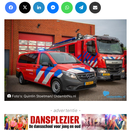
Facebook
X
LinkedIn
Messenger
WhatsApp
Telegram
Deel via Email
Foto's: Quintin Stoetman/ OldambtNu.nl
- advertentie -