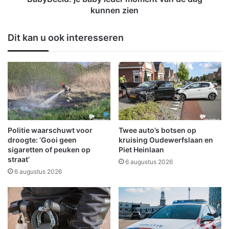
l
j
kunnen zien
:
e
V
b
Dit kan u ook interesseren
i
a
j
b
f
y
k
i
l
e
a
d
p
e
p
r
e
m
Politie waarschuwt voor
Twee auto’s botsen op
r
o
droogte: ‘Gooi geen
kruising Oudewerfslaan en
s
m
sigaretten of peuken op
Piet Heinlaan
B
straat’
e
6 augustus 2026
N
n
6 augustus 2026
C
t
,
v
S
a
c
n
h
d