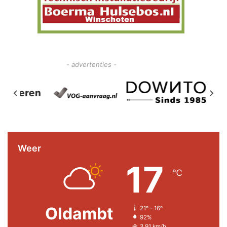
- advertenties -
Weer
17
℃
Oldambt
21º - 16º
92%
3.91 km/h