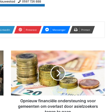
LinkedIn
Pinterest
Messenger
Printen
O
p
n
i
e
u
w
f
i
n
Opnieuw financiële ondersteuning voor
a
gemeenten om overlast door asielzoekers
n
tegen te gaan