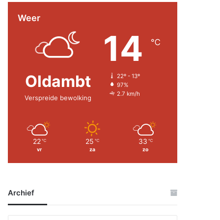
Weer
14
℃
Oldambt
22º - 13º
97%
2.7 km/h
Verspreide bewolking
22
25
33
℃
℃
℃
vr
za
zo
Archief