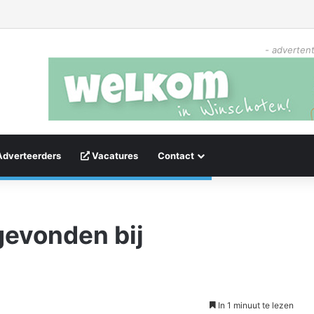
- advertent
Adverteerders
Vacatures
Contact
gevonden bij
In 1 minuut te lezen