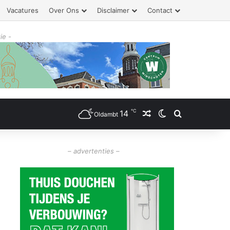
Vacatures
Over Ons
Disclaimer
Contact
ie -
℃
14
Willekeurig artikel
Switch skin
Zoeken
Oldambt
– advertenties –