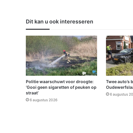
c
l
u
Dit kan u ook interesseren
b
W
e
s
t
e
r
w
o
l
Politie waarschuwt voor droogte:
Twee auto’s 
d
‘Gooi geen sigaretten of peuken op
Oudewerfslaa
e
straat’
6 augustus 2
l
6 augustus 2026
a
n
d
s
k