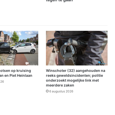
c
i
ë
l
e
o
n
d
e
r
s
t
e
botsen op kruising
Winschoter (32) aangehouden na
u
n en Piet Heinlaan
reeks geweldsincidenten; politie
n
onderzoekt mogelijke link met
026
i
meerdere zaken
n
6 augustus 2026
g
v
o
o