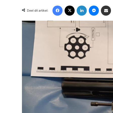
Facebook
X
LinkedIn
Messenger
Deel via Email
Deel dit artikel: