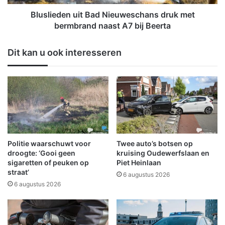
a
e
a
n
Bluslieden uit Bad Nieuweschans druk met
t
u
bermbrand naast A7 bij Beerta
b
i
r
t
Dit kan u ook interesseren
a
B
n
a
d
d
w
N
e
i
e
e
r
u
u
w
i
e
Politie waarschuwt voor
Twee auto’s botsen op
t
s
droogte: ‘Gooi geen
kruising Oudewerfslaan en
r
c
sigaretten of peuken op
Piet Heinlaan
u
straat’
h
6 augustus 2026
k
a
6 augustus 2026
k
n
e
s
n
d
r