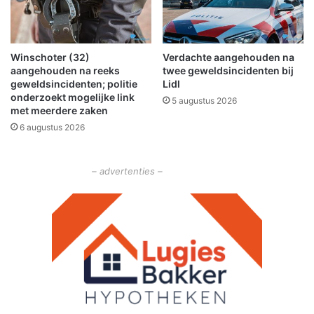
u
k
m
Winschoter (32)
Verdachte aangehouden na
e
aangehouden na reeks
twee geweldsincidenten bij
t
geweldsincidenten; politie
Lidl
b
onderzoekt mogelijke link
5 augustus 2026
e
met meerdere zaken
r
6 augustus 2026
m
b
r
– advertenties –
a
n
d
n
a
a
s
t
A
7