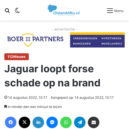
Zoeken
Switch skin
Menu
- advertentie -
112Nieuws
Jaguar loopt forse
schade op na brand
14 augustus 2022, 10:17
Aangepast op: 14 augustus 2022, 10:17
In minder dan een minuut te lezen
Facebook
X
LinkedIn
Messenger
WhatsApp
Telegram
Deel via Email