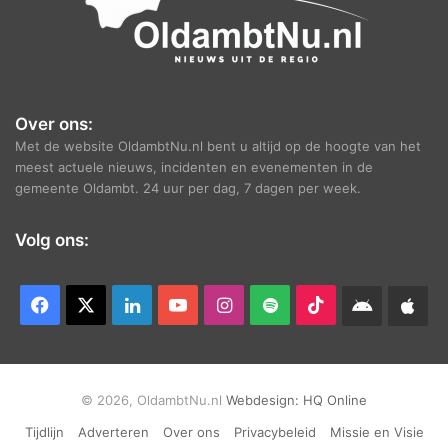
Over ons:
Met de website OldambtNu.nl bent u altijd op de hoogte van het
meest actuele nieuws, incidenten en evenementen in de
gemeente Oldambt. 24 uur per dag, 7 dagen per week.
Volg ons:
Facebook
X
LinkedIn
YouTube
Instagram
Spotify
TikTok
Android
App
app
Ap
© 2026, OldambtNu.nl
Webdesign:
HQ Online
Tijdlijn
Adverteren
Over ons
Privacybeleid
Missie en Visie