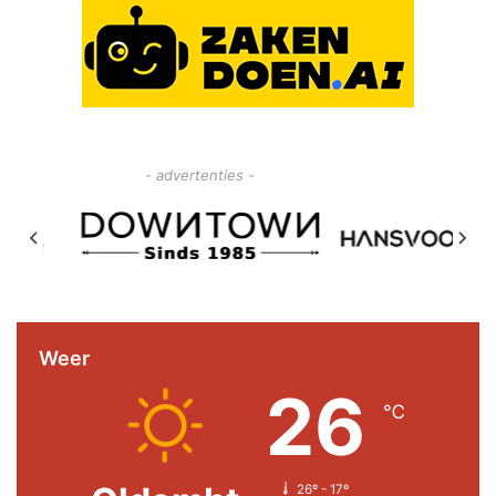
- advertenties -
Weer
26
℃
26º - 17º