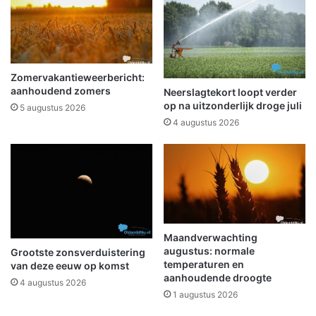
r
o
u
c
k
a
m
ï
e
n
Zomervakantieweerbericht:
t
e
aanhoudend zomers
Neerslagtekort loopt verder
b
v
op na uitzonderlijk droge juli
5 augustus 2026
e
d
4 augustus 2026
r
S
m
a
b
n
r
p
a
o
n
l
d
l
n
i
Maandverwachting
a
augustus: normale
a
Grootste zonsverduistering
temperaturen en
a
van deze eeuw op komst
N
aanhoudende droogte
s
e
4 augustus 2026
t
1 augustus 2026
d
A
e