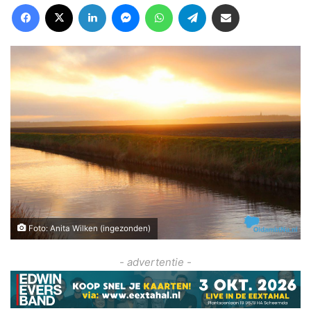
Facebook
X
LinkedIn
Messenger
WhatsApp
Telegram
Deel via Email
Foto: Anita Wilken (ingezonden)
- advertentie -