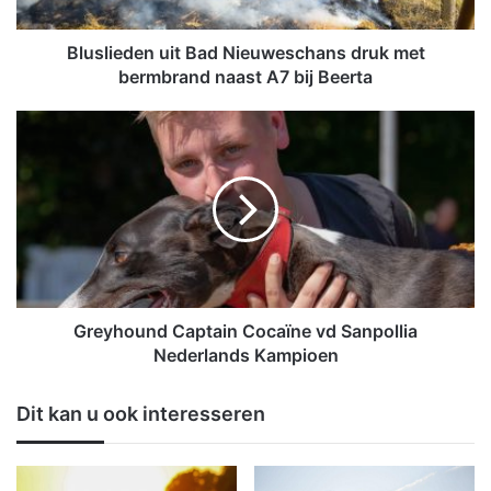
d
e
n
Bluslieden uit Bad Nieuweschans druk met
u
bermbrand naast A7 bij Beerta
i
t
G
B
r
a
e
d
y
N
h
i
o
e
u
u
n
w
d
e
C
Greyhound Captain Cocaïne vd Sanpollia
s
a
Nederlands Kampioen
c
p
h
t
Dit kan u ook interesseren
a
a
n
i
s
n
d
C