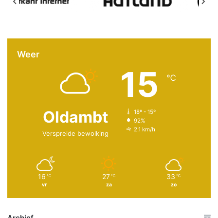
Weer
15
℃
Oldambt
18º - 15º
92%
2.1 km/h
Verspreide bewolking
16
27
33
℃
℃
℃
vr
za
zo
Archief