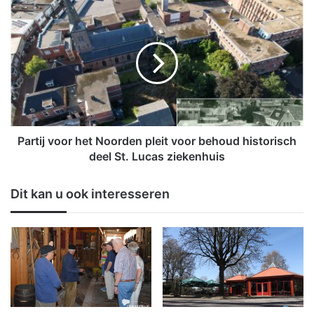
r
P
k
a
e
r
e
t
r
i
w
j
e
v
g
o
e
o
n
r
Partij voor het Noorden pleit voor behoud historisch
s
h
deel St. Lucas ziekenhuis
s
e
t
t
Dit kan u ook interesseren
o
N
r
o
i
o
n
r
g
d
e
n
p