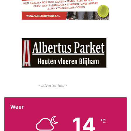
- advertenties -
Weer
14
℃