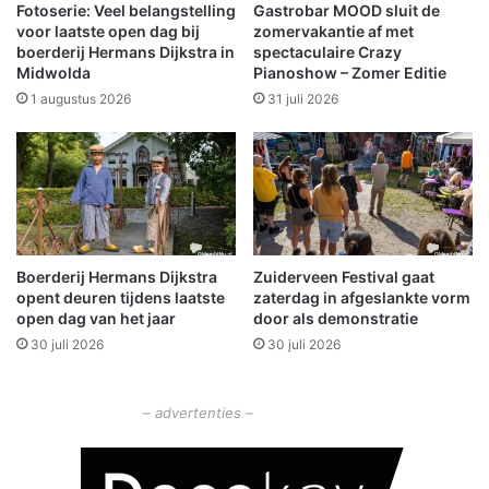
l
Fotoserie: Veel belangstelling
Gastrobar MOOD sluit de
e
voor laatste open dag bij
zomervakantie af met
i
boerderij Hermans Dijkstra in
spectaculaire Crazy
Midwolda
Pianoshow – Zomer Editie
t
v
1 augustus 2026
31 juli 2026
o
o
r
b
e
h
o
Boerderij Hermans Dijkstra
Zuiderveen Festival gaat
u
opent deuren tijdens laatste
zaterdag in afgeslankte vorm
d
open dag van het jaar
door als demonstratie
h
30 juli 2026
30 juli 2026
i
s
t
– advertenties –
o
r
i
s