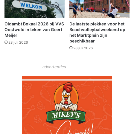
d
a
h
Oldambt Bokaal 2026 bij VVS
De laatste plekken voor het
a
Oostwold in teken van Geert
Beachvolleybalweekend op
a
Meijer
het Marktplein zijn
l
beschikbaar
28 juli 2026
t
28 juli 2026
d
u
b
– advertenties –
b
e
l
e
c
i
j
f
e
r
s