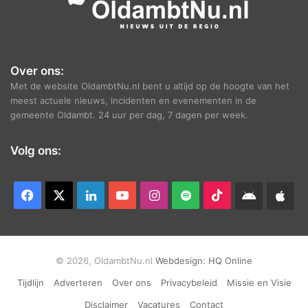
Over ons:
Met de website OldambtNu.nl bent u altijd op de hoogte van het
meest actuele nieuws, incidenten en evenementen in de
gemeente Oldambt. 24 uur per dag, 7 dagen per week.
Volg ons:
Facebook
X
LinkedIn
YouTube
Instagram
Spotify
TikTok
Android
App
app
Ap
© 2026, OldambtNu.nl
Webdesign:
HQ Online
Tijdlijn
Adverteren
Over ons
Privacybeleid
Missie en Visie
Disclaimer
Vacatures
Contact