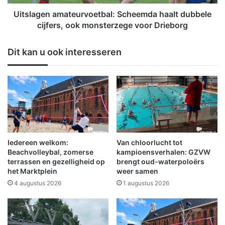
s
n
t
a
Uitslagen amateurvoetbal: Scheemda haalt dubbele
d
m
cijfers, ook monsterzege voor Drieborg
o
a
o
t
Dit kan u ook interesseren
r
e
b
u
r
r
a
v
n
o
d
e
t
b
a
Iedereen welkom:
Van chloorlucht tot
l
Beachvolleybal, zomerse
kampioensverhalen: GZVW
:
terrassen en gezelligheid op
brengt oud-waterpoloërs
het Marktplein
weer samen
S
c
4 augustus 2026
1 augustus 2026
h
e
e
m