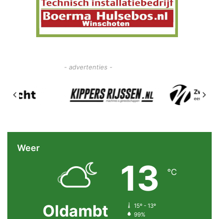
- advertenties -
Weer
13
℃
Oldambt
15º - 13º
99%