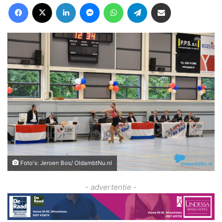
Facebook
X
LinkedIn
Messenger
WhatsApp
Telegram
Deel via Email
Foto's: Jeroen Bos/ OldambtNu.nl
- advertentie -