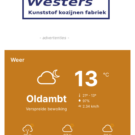
- advertenties -
Weer
13
℃
Oldambt
21º - 13º
97%
2.34 km/h
Verspreide bewolking