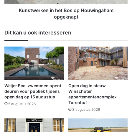
d
k
o
e
Kunstwerken in het Bos op Houwingaham
r
n
opgeknapt
p
i
s
n
Dit kan u ook interesseren
k
h
e
e
r
t
n
B
e
o
n
s
O
o
l
p
d
H
Weijer Eco-zwemmen opent
Open dag in nieuw
a
o
deuren voor publiek tijdens
Winschoter
m
u
open dag op 15 augustus
appartementencomplex
b
Torenhof
w
5 augustus 2026
t
i
3 augustus 2026
n
g
a