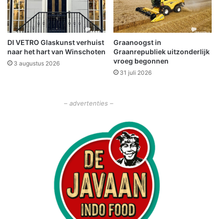
h
a
m
o
DI VETRO Glaskunst verhuist
Graanoogst in
p
naar het hart van Winschoten
Graanrepubliek uitzonderlijk
g
vroeg begonnen
3 augustus 2026
e
31 juli 2026
k
n
a
– advertenties –
p
t