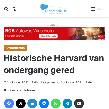
Zoeken
Switch skin
Menu
- advertentie -
Ondernemen
Historische Harvard van
ondergang gered
11 oktober 2022, 12:46
Aangepast op: 11 oktober 2022, 12:46
In 2 minuten te lezen
Facebook
X
LinkedIn
Messenger
WhatsApp
Telegram
Deel via Email