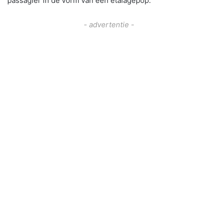
passagier in de vorm van een etalagepop.
- advertentie -