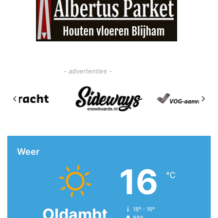
- advertenties -
Weer
16
℃
Oldambt
18º - 16º