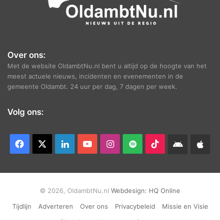
Over ons:
Met de website OldambtNu.nl bent u altijd op de hoogte van het
meest actuele nieuws, incidenten en evenementen in de
gemeente Oldambt. 24 uur per dag, 7 dagen per week.
Volg ons:
Facebook
X
LinkedIn
YouTube
Instagram
Spotify
TikTok
Android
App
app
Ap
© 2026, OldambtNu.nl
Webdesign:
HQ Online
Tijdlijn
Adverteren
Over ons
Privacybeleid
Missie en Visie