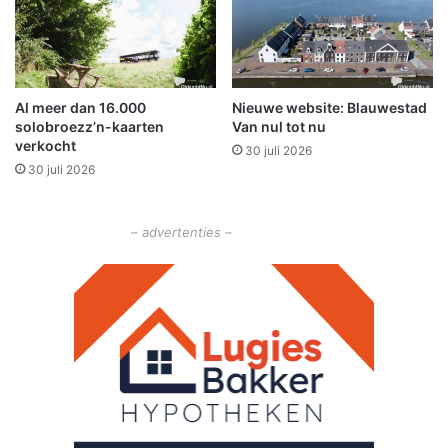
n
n
a
l
5
j
Al meer dan 16.000
Nieuwe website: Blauwestad
a
solobroezz’n-kaarten
Van nul tot nu
a
verkocht
30 juli 2026
r
30 juli 2026
e
e
n
– advertenties –
s
u
c
c
e
s
i
n
O
l
d