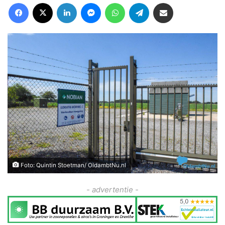
Facebook
X
LinkedIn
Messenger
WhatsApp
Telegram
Deel via Email
Foto: Quintin Stoetman/ OldambtNu.nl
- advertentie -