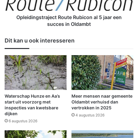
r
n
i
g
v
s
Opleidingstraject Route Rubicon al 5 jaar een
a
t
succes in Oldambt
D
r
'
a
Dit kan u ook interesseren
O
j
l
e
l
c
e
t
G
R
r
o
i
u
e
t
z
e
Waterschap Hunze en Aa’s
Meer mensen naar gemeente
e
R
start uit voorzorg met
Oldambt verhuisd dan
-
u
inspecties van kwetsbare
vertrokken in 2025
t
dijken
b
4 augustus 2026
r
i
6 augustus 2026
e
c
i
o