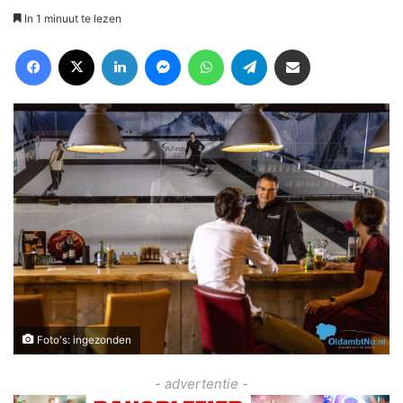
In 1 minuut te lezen
Facebook
X
LinkedIn
Messenger
WhatsApp
Telegram
Deel via Email
Foto's: ingezonden
- advertentie -