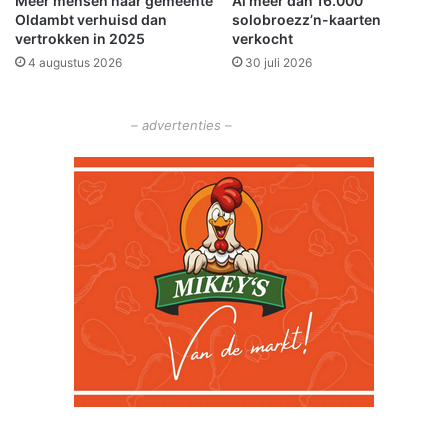
Meer mensen naar gemeente
Al meer dan 16.000
d
i
Oldambt verhuisd dan
solobroezz’n-kaarten
g
n
vertrokken in 2025
verkocht
e
d
4 augustus 2026
30 juli 2026
m
e
a
b
a
e
– advertenties –
k
r
t
m