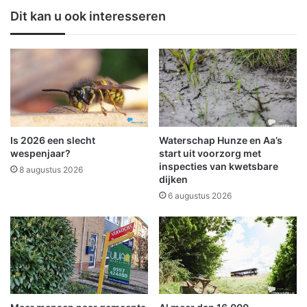
t
d
Dit kan u ook interesseren
w
e
o
w
r
e
d
g
t
e
b
n
i
e
n
i
n
n
Is 2026 een slecht
Waterschap Hunze en Aa’s
e
d
wespenjaar?
start uit voorzorg met
n
i
inspecties van kwetsbare
8 augustus 2026
k
dijken
g
o
t
6 augustus 2026
r
o
t
p
b
d
e
e
k
k
e
o
n
p