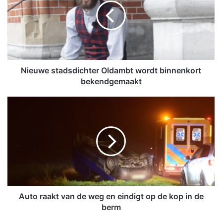
u
w
e
s
t
a
d
Nieuwe stadsdichter Oldambt wordt binnenkort
s
bekendgemaakt
d
i
A
c
u
h
t
t
o
e
r
r
a
O
a
l
k
d
t
a
v
Auto raakt van de weg en eindigt op de kop in de
m
a
berm
b
n