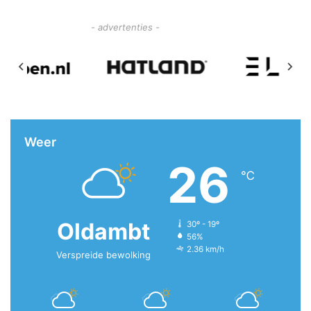
- advertenties -
Weer
26
℃
Oldambt
30º - 19º
56%
2.36 km/h
Verspreide bewolking