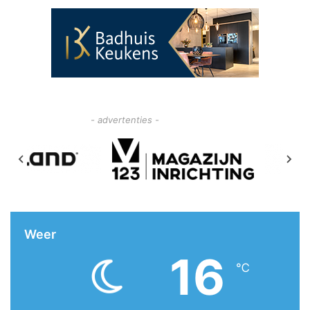
- advertenties -
Weer
16
℃