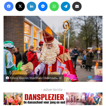
Facebook
X
LinkedIn
Messenger
WhatsApp
Telegram
Deel via Email
Foto's: Quintin Stoetman/ OldambtNu.nl
- advertentie -