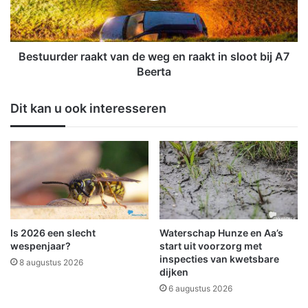
e
r
t
d
O
e
m
r
Bestuurder raakt van de weg en raakt in sloot bij A7
m
r
Beerta
e
a
l
a
Dit kan u ook interesseren
a
k
n
t
d
v
e
a
r
n
Z
d
i
e
e
w
k
e
Is 2026 een slecht
Waterschap Hunze en Aa’s
e
g
wespenjaar?
start uit voorzorg met
n
e
inspecties van kwetsbare
8 augustus 2026
h
dijken
n
u
r
6 augustus 2026
i
a