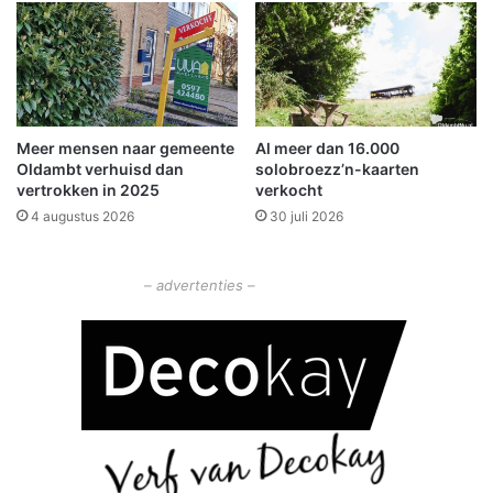
s
a
G
k
r
t
o
i
n
n
i
s
Meer mensen naar gemeente
Al meer dan 16.000
n
l
Oldambt verhuisd dan
solobroezz’n-kaarten
g
o
vertrokken in 2025
verkocht
e
o
4 augustus 2026
30 juli 2026
n
t
b
i
– advertenties –
j
A
7
B
e
e
r
t
a