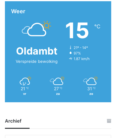
Weer
15
℃
Oldambt
21º - 14º
97%
1.87 km/h
Verspreide bewolking
21
27
31
℃
℃
℃
vr
za
zo
Archief