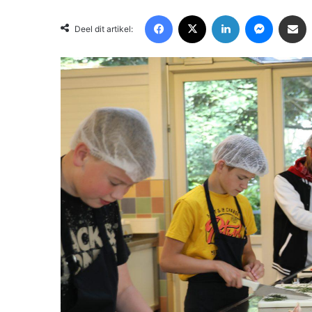
Facebook
X
LinkedIn
Messenger
Deel via Email
Deel dit artikel: