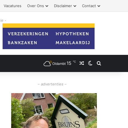
Vacatures
Over Ons
Disclaimer
Contact
ie -
℃
15
Willekeurig artikel
Switch skin
Zoeken
Oldambt
– advertenties –