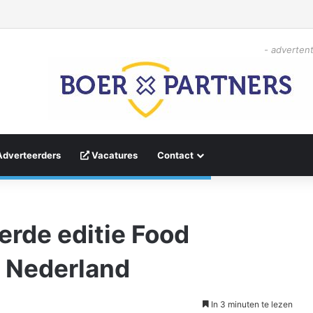
- advertent
Adverteerders
Vacatures
Contact
derde editie Food
 Nederland
In 3 minuten te lezen