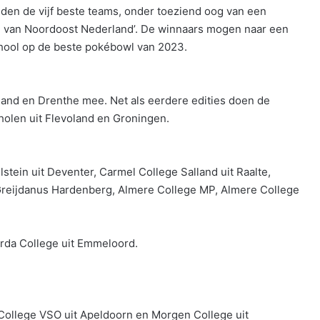
rijden de vijf beste teams, onder toeziend oog van een
wl van Noordoost Nederland’. De winnaars mogen naar een
chool op de beste pokébowl van 2023.
rland en Drenthe mee. Net als eerdere edities doen de
olen uit Flevoland en Groningen.
stein uit Deventer, Carmel College Salland uit Raalte,
 Greijdanus Hardenberg, Almere College MP, Almere College
rda College uit Emmeloord.
 College VSO uit Apeldoorn en Morgen College uit