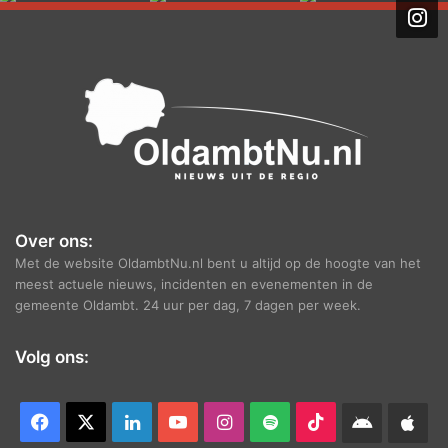
i
e
f
Over ons:
Met de website OldambtNu.nl bent u altijd op de hoogte van het
meest actuele nieuws, incidenten en evenementen in de
gemeente Oldambt. 24 uur per dag, 7 dagen per week.
Volg ons:
Facebook
X
LinkedIn
YouTube
Instagram
Spotify
TikTok
Android
App