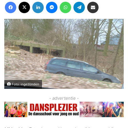
Facebook
X
LinkedIn
Messenger
WhatsApp
Telegram
Deel via Email
Foto: ingezonden
- advertentie -