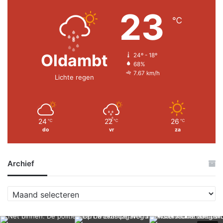
23
℃
Oldambt
24º - 18º
68%
7.67 km/h
Lichte regen
24
22
26
℃
℃
℃
do
vr
za
Archief
A
r
c
h