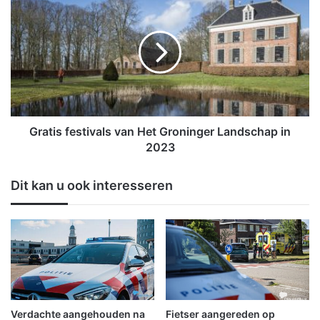
e
r
n
a
m
t
o
i
e
s
t
f
e
e
n
s
w
t
Gratis festivals van Het Groninger Landschap in
o
i
2023
r
v
d
a
Dit kan u ook interesseren
e
l
n
s
!
v
a
n
H
e
t
G
Verdachte aangehouden na
Fietser aangereden op