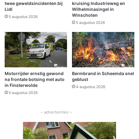
r
twee geweldsincidenten bij
kruising Industrieweg en
o
Lidl
Wilhelminasingel in
Winschoten
n
5 augustus 2026
i
5 augustus 2026
n
g
e
r
L
a
n
Motorrijder ernstig gewond
Bermbrand in Scheemda snel
d
na frontale botsing met auto
geblust
s
in Finsterwolde
4 augustus 2026
c
5 augustus 2026
h
a
p
– advertenties –
i
n
2
0
2