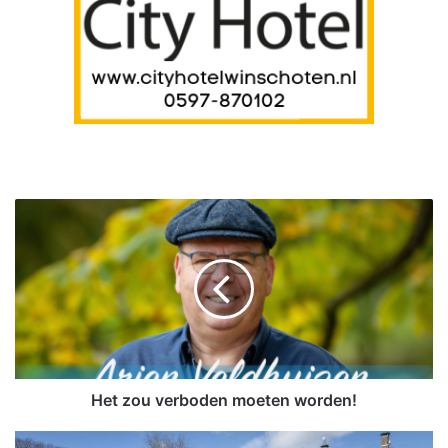
H
e
t
z
o
u
v
e
r
b
Het zou verboden moeten worden!
o
d
G