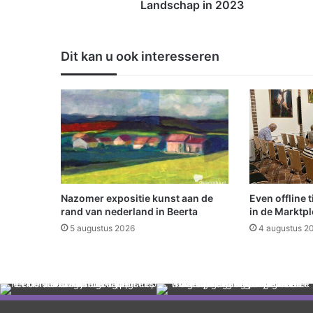
i
Landschap in 2023
v
a
l
Dit kan u ook interesseren
s
v
a
n
H
e
t
G
r
o
Nazomer expositie kunst aan de
Even offline 
n
rand van nederland in Beerta
in de Marktpl
i
5 augustus 2026
4 augustus 2
n
g
e
r
L
a