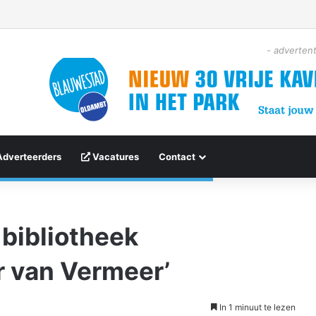
- advertent
Adverteerders
Vacatures
Contact
 bibliotheek
r van Vermeer’
In 1 minuut te lezen