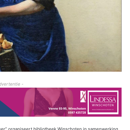
dvertentie -
meer” organiseert bibliotheek Winschoten in samenwerking