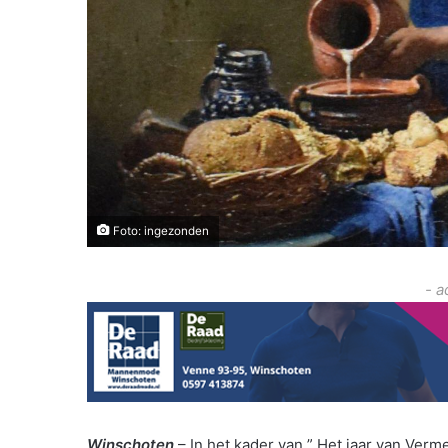
Foto: ingezonden
- a
Winschoten
– In het kader van ” Het jaar van Ver