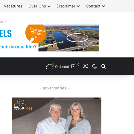
Vacatures
Over Ons
Disclaimer
Contact
ie -
℃
17
Willekeurig artikel
Switch skin
Zoeken
Oldambt
– advertenties –