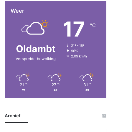
Weer
17
℃
Oldambt
21º - 16º
96%
2.09 km/h
Verspreide bewolking
21
27
31
℃
℃
℃
vr
za
zo
Archief