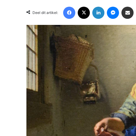
Facebook
X
LinkedIn
Messenger
Deel via Email
Deel dit artikel: