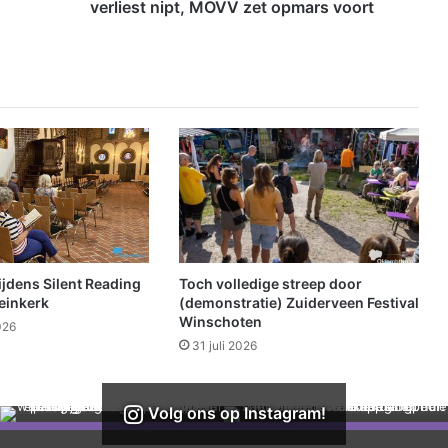
m
verliest nipt, MOVV zet opmars voort
a
t
e
u
r
v
o
e
t
b
a
l
:
tijdens Silent Reading
Toch volledige streep door
W
einkerk
(demonstratie) Zuiderveen Festival
V
Winschoten
026
V
31 juli 2026
Z
a
t
Volg ons op Instagram!
e
r