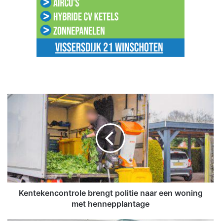
K
e
n
t
e
k
e
n
c
o
Kentekencontrole brengt politie naar een woning
n
met hennepplantage
t