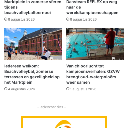
Marktplein in zomerse sferen
Dansteam REFLEX op weg
e
s
tijdens
naar de
n
s
beachvolleybaltoernooi
wereldkampioenschappen
w
e
8 augustus 2026
8 augustus 2026
o
n
n
v
i
o
n
o
g
r
m
G
e
r
t
Iedereen welkom:
Van chloorlucht tot
o
Beachvolleybal, zomerse
kampioensverhalen: GZVW
h
n
terrassen en gezelligheid op
brengt oud-waterpoloërs
e
i
het Marktplein
weer samen
n
n
4 augustus 2026
1 augustus 2026
n
g
e
e
p
n
– advertenties –
p
e
l
n
a
D
n
r