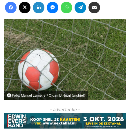
Facebook
X
LinkedIn
Messenger
WhatsApp
Telegram
Deel via Email
Foto: Marcel Lameijer/ OldambtNu.nl (archief)
- advertentie -