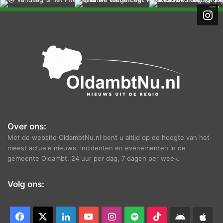
h
i
e
f
Over ons:
Met de website OldambtNu.nl bent u altijd op de hoogte van het
meest actuele nieuws, incidenten en evenementen in de
gemeente Oldambt. 24 uur per dag, 7 dagen per week.
Volg ons:
Facebook
X
LinkedIn
YouTube
Instagram
Spotify
TikTok
Android
App