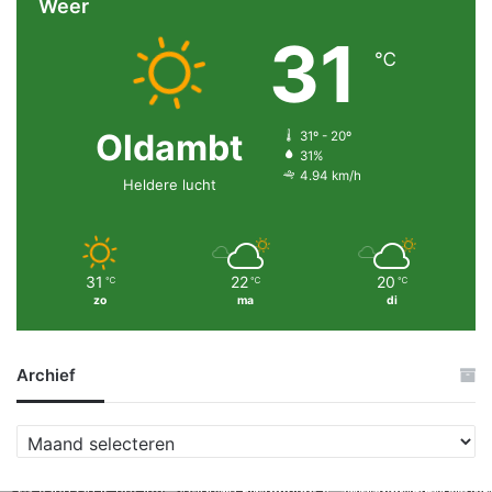
Weer
31
℃
Oldambt
31º - 20º
31%
4.94 km/h
Heldere lucht
31
22
20
℃
℃
℃
zo
ma
di
Archief
A
r
c