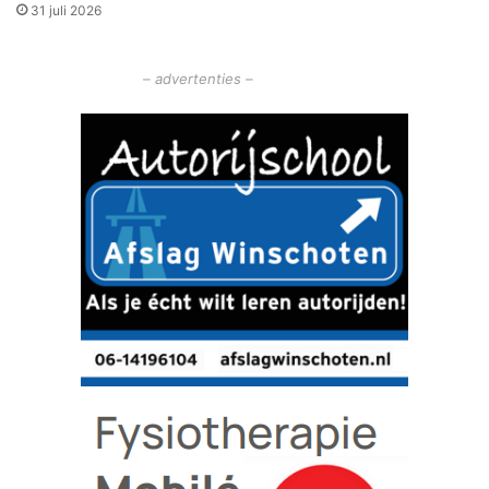
31 juli 2026
e
– advertenties –