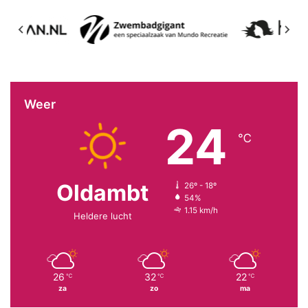
Weer
24
℃
Oldambt
26º - 18º
54%
1.15 km/h
Heldere lucht
26
32
22
℃
℃
℃
za
zo
ma