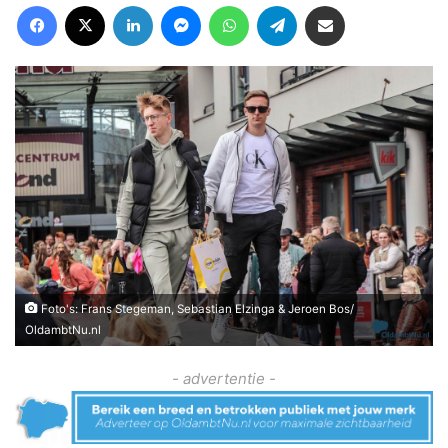
Facebook
X
LinkedIn
Messenger
WhatsApp
Telegram
Deel via Email
Foto's: Frans Stegeman, Sebastian Elzinga & Jeroen Bos/
OldambtNu.nl
- advertentie -