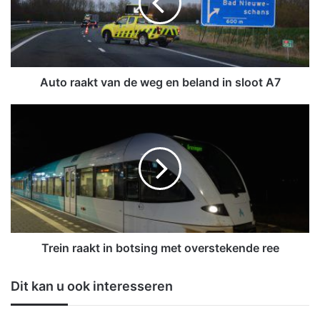
r
a
a
k
t
v
Auto raakt van de weg en beland in sloot A7
a
n
T
d
r
e
e
w
i
e
n
g
r
e
a
n
a
b
k
e
t
Trein raakt in botsing met overstekende ree
l
i
a
n
Dit kan u ook interesseren
n
b
d
o