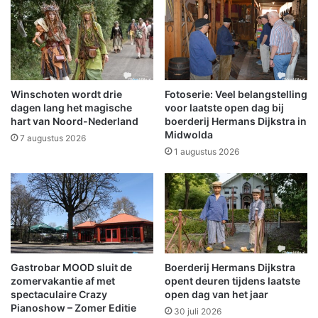
i
t
n
s
s
i
l
n
o
g
o
m
t
e
Winschoten wordt drie
Fotoserie: Veel belangstelling
A
t
dagen lang het magische
voor laatste open dag bij
7
o
hart van Noord-Nederland
boerderij Hermans Dijkstra in
Midwolda
v
7 augustus 2026
e
1 augustus 2026
r
s
t
e
k
e
n
Gastrobar MOOD sluit de
Boerderij Hermans Dijkstra
d
zomervakantie af met
opent deuren tijdens laatste
e
spectaculaire Crazy
open dag van het jaar
r
Pianoshow – Zomer Editie
30 juli 2026
e