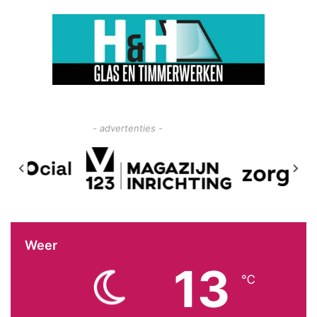
- advertenties -
Weer
13
℃