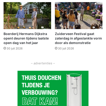
i
k
m
k
e
e
z
r
e
v
g
o
Boerderij Hermans Dijkstra
Zuiderveen Festival gaat
e
g
opent deuren tijdens laatste
zaterdag in afgeslankte vorm
B
e
open dag van het jaar
door als demonstratie
N
l
30 juli 2026
30 juli 2026
C
s
o
r
p
u
– advertenties –
T
s
H
t
O
,
S
a
a
n
l
i
j