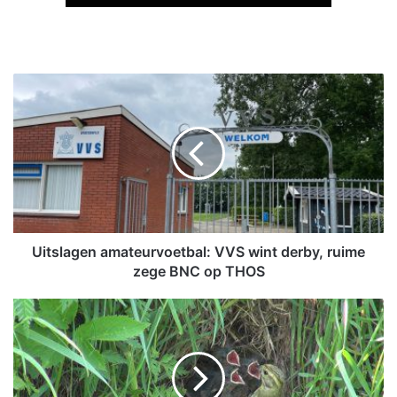
U
i
t
s
l
a
g
e
n
a
Uitslagen amateurvoetbal: VVS wint derby, ruime
m
zege BNC op THOS
a
t
A
e
c
u
t
r
i
v
e