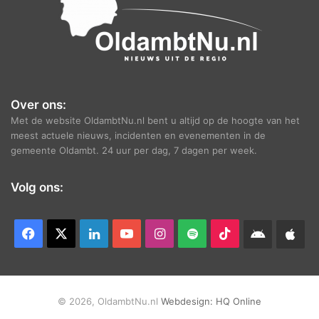
Over ons:
Met de website OldambtNu.nl bent u altijd op de hoogte van het
meest actuele nieuws, incidenten en evenementen in de
gemeente Oldambt. 24 uur per dag, 7 dagen per week.
Volg ons:
Facebook
X
LinkedIn
YouTube
Instagram
Spotify
TikTok
Android
App
app
Ap
© 2026, OldambtNu.nl
Webdesign:
HQ Online