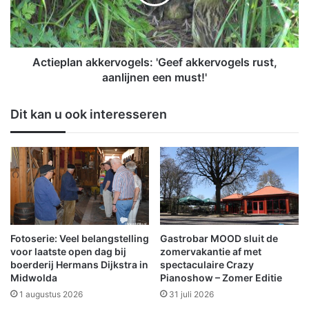
o
p
e
l
t
a
b
n
a
a
Actieplan akkervogels: 'Geef akkervogels rust,
l
k
aanlijnen een must!'
:
k
V
e
Dit kan u ook interesseren
V
r
S
v
w
o
i
g
n
e
t
l
d
s
e
:
r
'
Fotoserie: Veel belangstelling
Gastrobar MOOD sluit de
b
G
voor laatste open dag bij
zomervakantie af met
y
e
boerderij Hermans Dijkstra in
spectaculaire Crazy
,
Midwolda
Pianoshow – Zomer Editie
e
r
f
1 augustus 2026
31 juli 2026
u
a