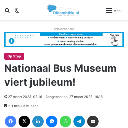
Zoeken
Switch skin
Menu
- advertentie -
Op Stap
Nationaal Bus Museum
viert jubileum!
27 maart 2023, 08:16
Aangepast op: 27 maart 2023, 19:16
In 1 minuut te lezen
Facebook
X
LinkedIn
Messenger
WhatsApp
Telegram
Deel via Email