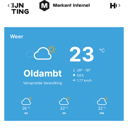
Weer
23
℃
Oldambt
26º - 18º
54%
1.77 km/h
Verspreide bewolking
26
32
22
℃
℃
℃
za
zo
ma