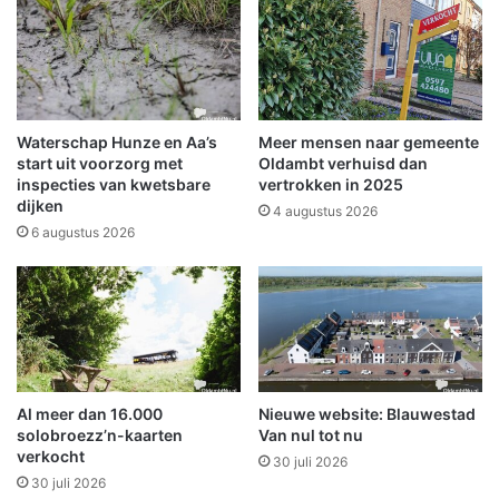
u
n
i
i
t
e
i
u
n
w
g
e
Waterschap Hunze en Aa’s
Meer mensen naar gemeente
g
start uit voorzorg met
Oldambt verhuisd dan
e
inspecties van kwetsbare
vertrokken in 2025
dijken
m
4 augustus 2026
e
6 augustus 2026
e
n
t
e
h
u
i
Al meer dan 16.000
Nieuwe website: Blauwestad
s
solobroezz’n-kaarten
Van nul tot nu
6
verkocht
30 juli 2026
m
30 juli 2026
i