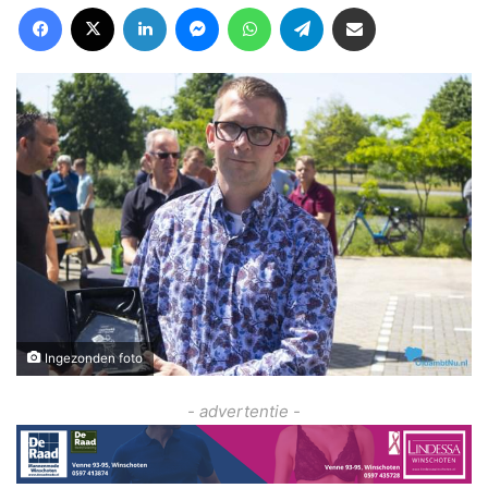
Facebook
X
LinkedIn
Messenger
WhatsApp
Telegram
Deel via Email
Ingezonden foto
- advertentie -