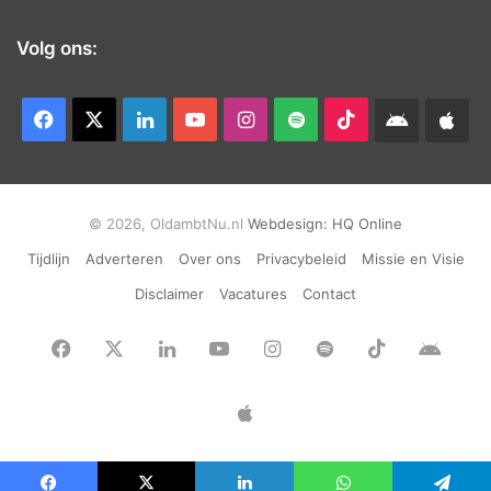
Volg ons:
Facebook
X
LinkedIn
YouTube
Instagram
Spotify
TikTok
Android
App
app
Ap
© 2026, OldambtNu.nl
Webdesign:
HQ Online
Tijdlijn
Adverteren
Over ons
Privacybeleid
Missie en Visie
Disclaimer
Vacatures
Contact
Facebook
X
LinkedIn
YouTube
Instagram
Spotify
TikTok
Andr
app
Apple
App