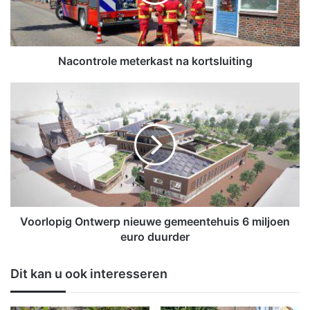
t
r
o
l
e
Nacontrole meterkast na kortsluiting
m
e
V
t
o
e
o
r
r
k
l
a
o
s
p
t
i
n
g
a
O
Voorlopig Ontwerp nieuwe gemeentehuis 6 miljoen
k
n
euro duurder
o
t
r
w
Dit kan u ook interesseren
t
e
s
r
l
p