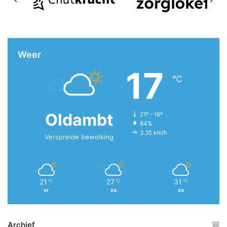
Weer
17
℃
Oldambt
21º - 16º
84%
3.35 km/h
Verspreide bewolking
21
27
31
℃
℃
℃
vr
za
zo
Archief