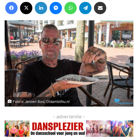
Facebook
X
LinkedIn
Messenger
WhatsApp
Telegram
Deel via Email
Foto's: Jeroen Bos/ OldambtNu.nl
- advertentie -