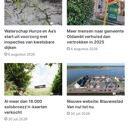
o
r
e
t
s
c
o
o
p
m
Waterschap Hunze en Aa’s
Meer mensen naar gemeente
h
p
start uit voorzorg met
Oldambt verhuisd dan
e
l
inspecties van kwetsbare
vertrokken in 2025
t
dijken
e
4 augustus 2026
M
x
6 augustus 2026
a
M
r
F
k
C
t
D
p
e
l
H
e
a
Al meer dan 16.000
Nieuwe website: Blauwestad
i
r
solobroezz’n-kaarten
Van nul tot nu
n
d
verkocht
30 juli 2026
e
30 juli 2026
n
b