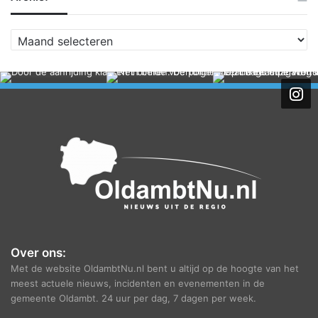
A
r
c
h
i
e
f
Over ons:
Met de website OldambtNu.nl bent u altijd op de hoogte van het
meest actuele nieuws, incidenten en evenementen in de
gemeente Oldambt. 24 uur per dag, 7 dagen per week.