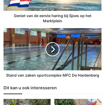
v
a
n
d
Geniet van de eerste haring bij Sjoes op het
e
Marktplein
e
e
S
r
t
s
a
t
n
e
d
h
v
a
a
r
n
i
z
n
a
Stand van zaken sportcomplex MFC De Hardenberg
g
k
b
e
Dit kan u ook interesseren
i
n
j
s
S
p
j
o