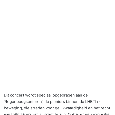
Dit concert wordt speciaal opgedragen aan de
‘Regenboogsenioren’, de pioniers binnen de LHBTI+-
beweging, die streden voor gelijkwaardigheid en het recht
van LHBTI+ ers om zichzelf te zijn. Ook is er een expositie