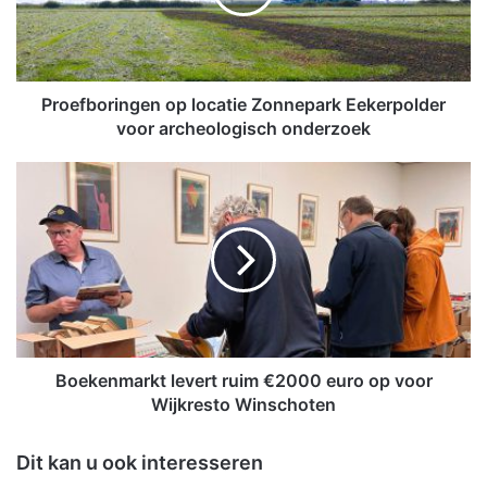
b
o
r
i
n
Proefboringen op locatie Zonnepark Eekerpolder
g
voor archeologisch onderzoek
e
n
B
o
o
p
e
l
k
o
e
c
n
a
m
t
a
i
r
e
k
Boekenmarkt levert ruim €2000 euro op voor
Z
t
Wijkresto Winschoten
o
l
n
e
Dit kan u ook interesseren
n
v