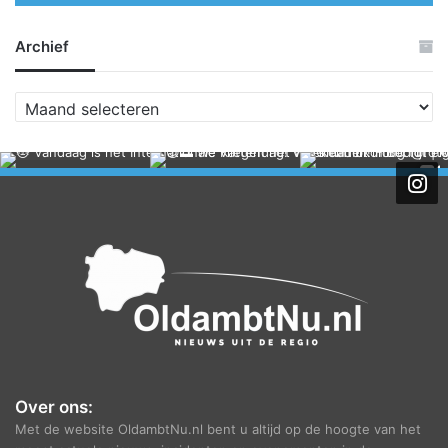
Archief
A
r
c
h
i
e
f
Over ons:
Met de website OldambtNu.nl bent u altijd op de hoogte van het