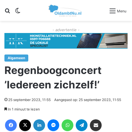
Zoeken
Switch skin
Menu
- advertentie -
Algemeen
Regenboogconcert
’Iedereen zichzelf!’
25 september 2023, 11:55
Aangepast op: 25 september 2023, 11:55
In 1 minuut te lezen
Facebook
X
LinkedIn
Messenger
WhatsApp
Telegram
Deel via Email