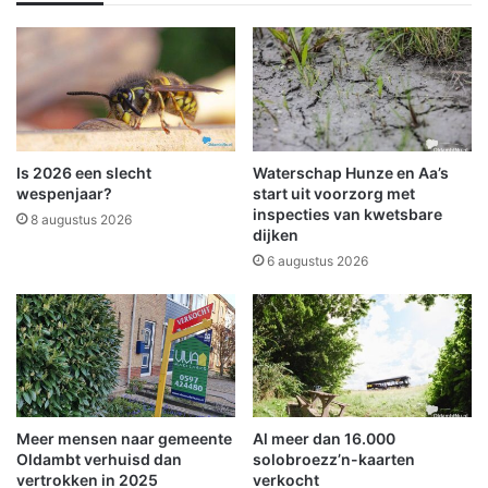
e
e
p
r
a
t
r
r
k
u
E
i
e
m
k
€
Is 2026 een slecht
Waterschap Hunze en Aa’s
e
2
wespenjaar?
start uit voorzorg met
r
0
inspecties van kwetsbare
8 augustus 2026
p
dijken
0
o
0
6 augustus 2026
l
e
d
u
e
r
r
o
v
o
o
p
o
v
Meer mensen naar gemeente
Al meer dan 16.000
r
o
Oldambt verhuisd dan
solobroezz’n-kaarten
a
o
vertrokken in 2025
verkocht
r
r