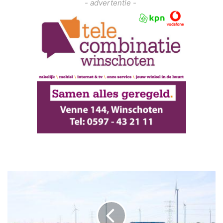
- advertentie -
P
r
o
e
f