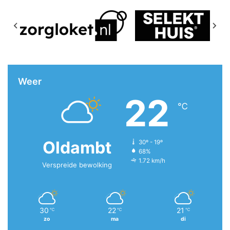
Weer
22
℃
Oldambt
30º - 19º
68%
1.72 km/h
Verspreide bewolking
30
22
21
℃
℃
℃
zo
ma
di