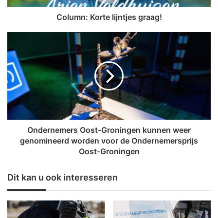
o
r
Column: Korte lijntjes graag!
t
e
O
l
n
i
d
j
e
n
r
t
n
j
e
e
m
s
e
g
r
Ondernemers Oost-Groningen kunnen weer
r
s
genomineerd worden voor de Ondernemersprijs
a
O
Oost-Groningen
a
o
g
s
Dit kan u ook interesseren
!
t
-
G
r