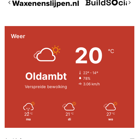
Weer
20
℃
Oldambt
22º - 14º
78%
3.06 km/h
Verspreide bewolking
22
21
27
℃
℃
℃
ma
di
wo