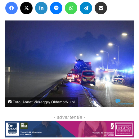
Facebook
X
LinkedIn
Messenger
WhatsApp
Telegram
Deel via Email
Foto: Annet Vieregge/ OldambtNu.nl
- advertentie -