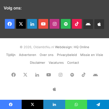
Volg ons:
Facebook
X
LinkedIn
YouTube
Instagram
Spotify
TikTok
Android
App
app
Ap
© 2026, OldambtNu.nl
Webdesign:
HQ Online
Tijdlijn
Adverteren
Over ons
Privacybeleid
Missie en Visie
Disclaimer
Vacatures
Contact
Facebook
X
LinkedIn
YouTube
Instagram
Spotify
TikTok
Andr
app
Apple
App