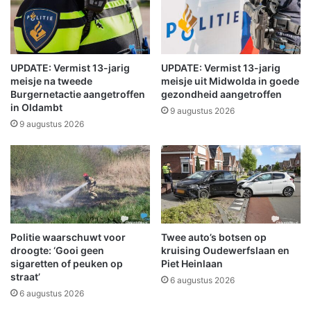
o
n
i
n
g
UPDATE: Vermist 13-jarig
UPDATE: Vermist 13-jarig
e
meisje na tweede
meisje uit Midwolda in goede
n
Burgernetactie aangetroffen
gezondheid aangetroffen
k
in Oldambt
9 augustus 2026
u
9 augustus 2026
n
n
e
n
w
e
e
Politie waarschuwt voor
Twee auto’s botsen op
r
droogte: ‘Gooi geen
kruising Oudewerfslaan en
g
sigaretten of peuken op
Piet Heinlaan
e
straat’
6 augustus 2026
n
6 augustus 2026
o
m