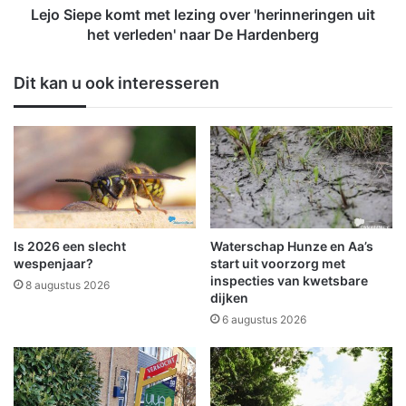
a
k
Lejo Siepe komt met lezing over 'herinneringen uit
b
o
het verleden' naar De Hardenberg
o
m
t
t
Dit kan u ook interesseren
s
m
i
e
n
t
g
l
m
e
e
z
t
i
g
n
e
g
Is 2026 een slecht
Waterschap Hunze en Aa’s
p
o
wespenjaar?
start uit voorzorg met
a
v
inspecties van kwetsbare
8 augustus 2026
r
dijken
e
k
r
6 augustus 2026
e
'
e
h
r
e
d
r