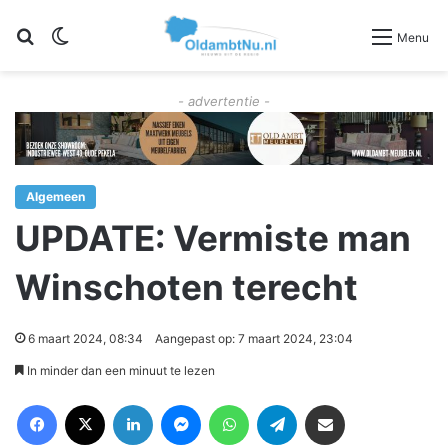
Zoeken
Switch skin
Menu
- advertentie -
Algemeen
UPDATE: Vermiste man
Winschoten terecht
6 maart 2024, 08:34
Aangepast op: 7 maart 2024, 23:04
In minder dan een minuut te lezen
Facebook
X
LinkedIn
Messenger
WhatsApp
Telegram
Deel via Email