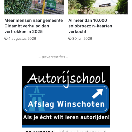
e
i
a
n
u
n
Meer mensen naar gemeente
Al meer dan 16.000
t
e
Oldambt verhuisd dan
solobroezz’n-kaarten
o
r
vertrokken in 2025
verkocht
i
4 augustus 2026
30 juli 2026
n
g
e
– advertenties –
n
u
i
t
h
e
t
v
e
r
l
e
d