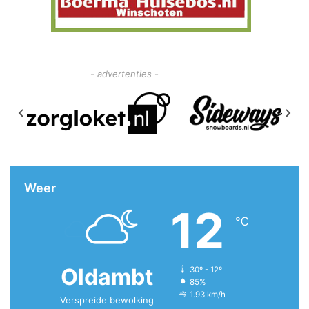
- advertenties -
Weer
12
℃
Oldambt
30º - 12º
85%
1.93 km/h
Verspreide bewolking