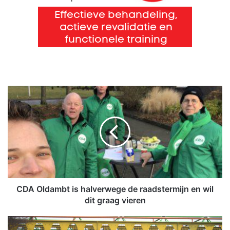
C
D
A
O
l
d
a
m
b
t
CDA Oldambt is halverwege de raadstermijn en wil
i
dit graag vieren
s
h
S