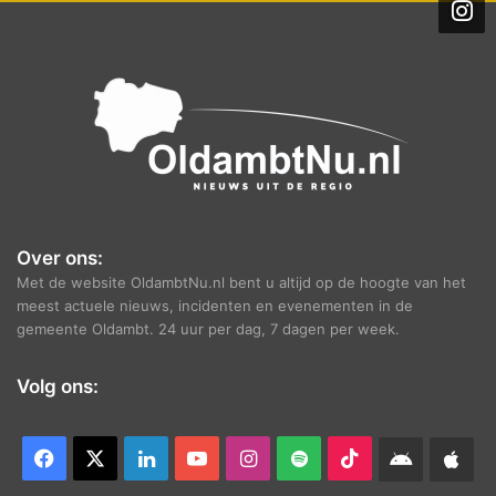
i
e
f
Over ons:
Met de website OldambtNu.nl bent u altijd op de hoogte van het
meest actuele nieuws, incidenten en evenementen in de
gemeente Oldambt. 24 uur per dag, 7 dagen per week.
Volg ons:
Facebook
X
LinkedIn
YouTube
Instagram
Spotify
TikTok
Android
App