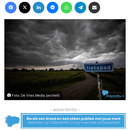
Facebook
X
LinkedIn
Messenger
WhatsApp
Telegram
Deel via Email
Foto: De Vries Media (archief)
- advertentie -