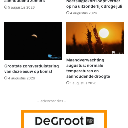
aanhoudend zomers
Neerslagtekort loopt verder
n
n
op na uitzonderlijk droge juli
5 augustus 2026
e
t
4 augustus 2026
n
E
w
e
i
m
l
s
d
D
i
o
t
l
g
l
Maandverwachting
r
augustus: normale
a
Grootste zonsverduistering
temperaturen en
a
van deze eeuw op komst
r
aanhoudende droogte
a
d
4 augustus 2026
g
1 augustus 2026
R
v
e
i
g
e
– advertenties –
i
r
o
e
(
n
G
I