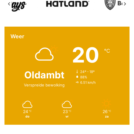
Weer
20
℃
Oldambt
24º - 18º
88%
6.51 km/h
Verspreide bewolking
24
23
26
℃
℃
℃
do
vr
za