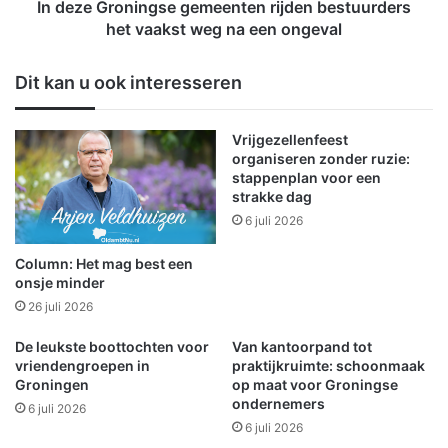
a
n
In deze Groningse gemeenten rijden bestuurders
p
i
het vaakst weg na een ongeval
t
n
a
g
Dit kan u ook interesseren
f
s
i
e
n
g
Vrijgezellenfeest
s
e
organiseren zonder ruzie:
t
m
stappenplan voor een
i
e
strakke dag
j
e
6 juli 2026
l
n
!
t
Column: Het mag best een
e
onsje minder
n
26 juli 2026
r
i
De leukste boottochten voor
Van kantoorpand tot
j
vriendengroepen in
praktijkruimte: schoonmaak
d
Groningen
op maat voor Groningse
ondernemers
e
6 juli 2026
n
6 juli 2026
b