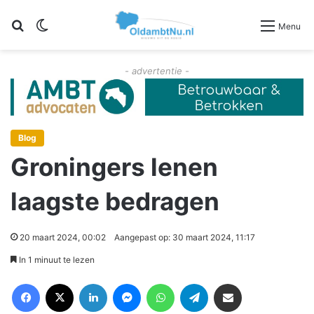
Zoeken
Switch skin
Menu
- advertentie -
Blog
Groningers lenen
laagste bedragen
20 maart 2024, 00:02
Aangepast op: 30 maart 2024, 11:17
In 1 minuut te lezen
Facebook
X
LinkedIn
Messenger
WhatsApp
Telegram
Deel via Email