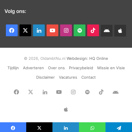
Volg ons:
Facebook
X
LinkedIn
YouTube
Instagram
Spotify
TikTok
Android
App
app
Ap
© 2026, OldambtNu.nl
Webdesign:
HQ Online
Tijdlijn
Adverteren
Over ons
Privacybeleid
Missie en Visie
Disclaimer
Vacatures
Contact
Facebook
X
LinkedIn
YouTube
Instagram
Spotify
TikTok
Andr
app
Apple
App