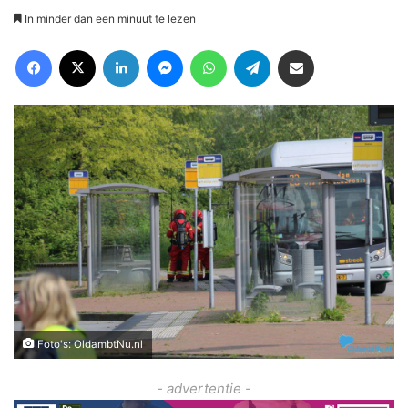
In minder dan een minuut te lezen
Facebook
X
LinkedIn
Messenger
WhatsApp
Telegram
Deel via Email
Foto's: OldambtNu.nl
- advertentie -