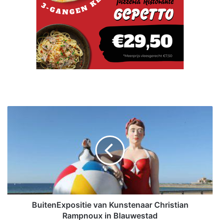
B
u
i
t
e
n
E
x
p
o
BuitenExpositie van Kunstenaar Christian
s
Rampnoux in Blauwestad