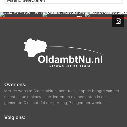
r
c
h
i
e
f
Over ons:
Met de website OldambtNu.nl bent u altijd op de hoogte van het
meest actuele nieuws, incidenten en evenementen in de
gemeente Oldambt. 24 uur per dag, 7 dagen per week.
Volg ons: