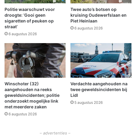
s
j
t
D
Politie waarschuwt voor
Twee auto’s botsen op
i
e
droogte: ‘Gooi geen
kruising Oudewerfslaan en
a
T
sigaretten of peuken op
Piet Heinlaan
n
straat’
e
6 augustus 2026
R
l
6 augustus 2026
a
l
m
e
p
r
n
l
o
i
u
k
x
k
Winschoter (32)
Verdachte aangehouden na
i
e
aangehouden na reeks
twee geweldsincidenten bij
n
r
geweldsincidenten; politie
Lidl
B
i
onderzoekt mogelijke link
5 augustus 2026
l
n
met meerdere zaken
a
W
6 augustus 2026
u
i
w
n
e
s
– advertenties –
s
c