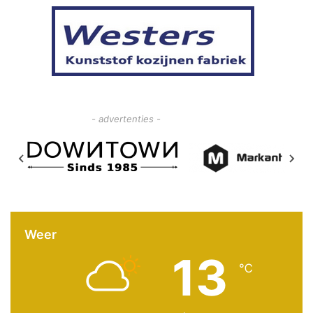
- advertenties -
Weer
13
℃