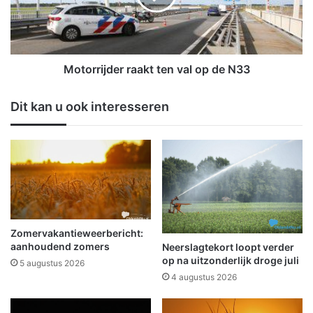
r
r
g
i
e
j
a
d
r
e
Motorrijder raakt ten val op de N33
r
r
i
r
Dit kan u ook interesseren
v
a
e
a
e
k
r
t
d
t
v
e
o
n
o
v
r
a
Zomervakantieweerbericht:
e
l
aanhoudend zomers
Neerslagtekort loopt verder
e
o
op na uitzonderlijk droge juli
5 augustus 2026
n
p
4 augustus 2026
s
d
p
e