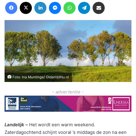
Facebook
X
LinkedIn
Messenger
WhatsApp
Telegram
Deel via Email
Foto: Ina Muntinga/ OldambtNu.nl
- advertentie -
Landelijk –
Het wordt een warm weekend.
Zaterdagochtend schijnt vooral ’s middags de zon na een