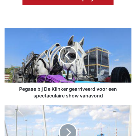
P
e
g
a
s
e
b
i
j
D
Pegase bij De Klinker gearriveerd voor een
e
spectaculaire show vanavond
K
l
M
i
o
n
t
k
o
e
r